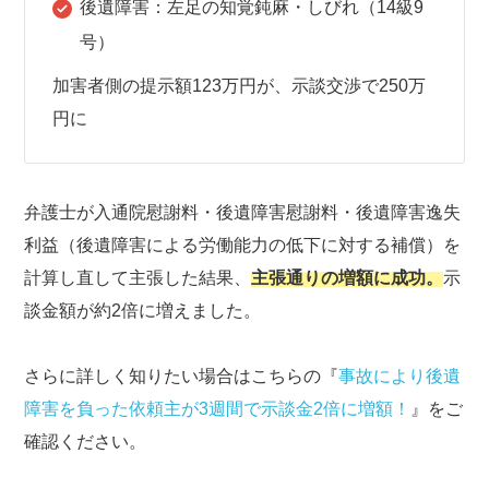
後遺障害：左足の知覚鈍麻・しびれ（14級9
号）
加害者側の提示額123万円が、示談交渉で250万
円に
弁護士が入通院慰謝料・後遺障害慰謝料・後遺障害逸失
利益（後遺障害による労働能力の低下に対する補償）を
計算し直して主張した結果、
主張通りの増額に成功。
示
談金額が約2倍に増えました。
さらに詳しく知りたい場合はこちらの『
事故により後遺
障害を負った依頼主が3週間で示談金2倍に増額！
』をご
確認ください。