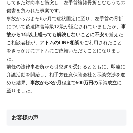
してきた対向車と衝突し、左手首複雑骨折とむちうちの
傷害を負われた事案です。
事故からおよそ6か月で症状固定に至り、左手首の骨折
について後遺障害等級12級が認定されていましたが、
事
故から1年以上経っても解決しないことに不安
を覚えた
ご相談者様が、
アトムのLINE相談
をご利用されたこと
をきっかけにアトムにご依頼いただくことになりまし
た。
前任の法律事務所から引継ぎを受けるとともに、即座に
弁護活動を開始し、相手方任意保険会社と示談交渉を進
めた結果、
事故から3か月
程度で
500万円
の示談成立に
至りました。
お客様の声