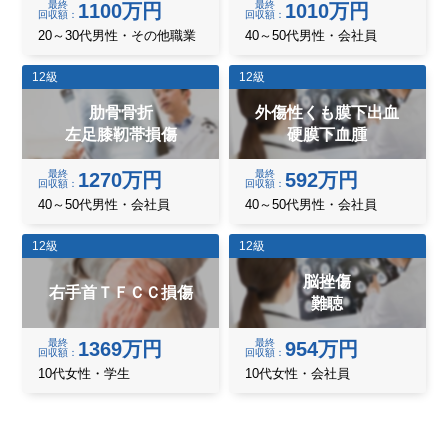
最終
最終
1100万円
1010万円
回収額
回収額
20～30代男性・その他職業
40～50代男性・会社員
12級
12級
肋骨骨折
外傷性くも膜下出血
左足膝靭帯損傷
硬膜下血腫
最終
最終
1270万円
592万円
回収額
回収額
40～50代男性・会社員
40～50代男性・会社員
12級
12級
脳挫傷
右手首ＴＦＣＣ損傷
難聴
最終
最終
1369万円
954万円
回収額
回収額
10代女性・学生
10代女性・会社員