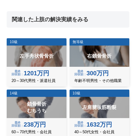
関連した上肢の解決実績をみる
10級
無等級
左手舟状骨骨折
右鎖骨骨折
最終
最終
1201万円
300万円
回収額
回収額
20～30代男性・派遣社員
年齢不明男性・その他職業
14級
10級
鎖骨骨折
左肩腱板筋断裂
むちうち
最終
最終
238万円
1632万円
回収額
回収額
60～70代男性・会社員
40～50代女性・会社員