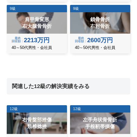
9級
9級
肩甲骨変形
鎖骨骨折
右大腿骨骨折
右肘骨折
最終
最終
2213万円
2600万円
回収額
回収額
40～50代男性・会社員
40～50代男性・会社員
関連した12級の解決実績をみる
12級
12級
右骨盤部挫傷
左手舟状骨骨折
頚椎捻挫
手根靭帯損傷