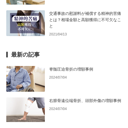
交通事故の慰謝料が補償する精神的苦痛
とは？相場金額と高額獲得に不可欠なこ
と
2021/04/13
最新の記事
脊髄圧迫骨折の増額事例
2024/07/04
右腓骨遠位端骨折、頭部外傷の増額事例
2024/07/04