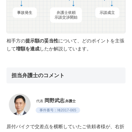
事故発生
弁護士依頼
示談成立
示談交渉開始
相手方の
提示額の妥当性
について、どのポイントを主張
して
増額を達成
したか解説しています。
担当弁護士のコメント
岡野武志
代表
弁護士
事件番号：埼2017-065
原付バイクで交差点を横断していたご依頼者様が、右折