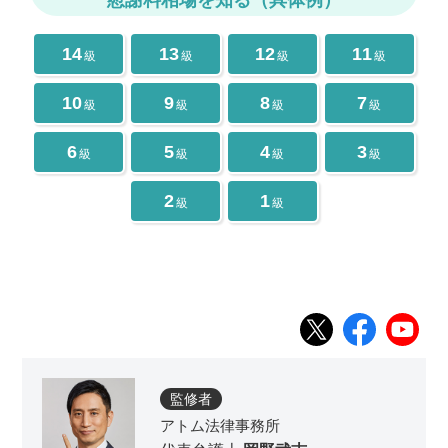
14
13
12
11
級
級
級
級
10
9
8
7
級
級
級
級
6
5
4
3
級
級
級
級
2
1
級
級
監修者
アトム法律事務所