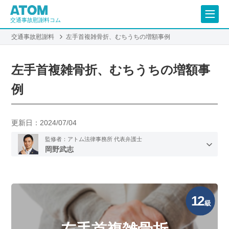
交通事故慰謝料コム
交通事故慰謝料
左手首複雑骨折、むちうちの増額事例
左手首複雑骨折、むちうちの増額事
例
更新日：
2024/07/04
監修者：アトム法律事務所 代表弁護士
岡野武志
12
級