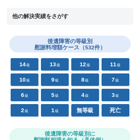
他の解決実績をさがす
後遺障害の
等級別
慰謝料増額ケース（532件）
14
13
12
11
級
級
級
級
10
9
8
7
級
級
級
級
6
5
4
3
級
級
級
級
2
1
無等級
死亡
級
級
後遺障害の等級別に
慰謝料相場を知る（具体例）