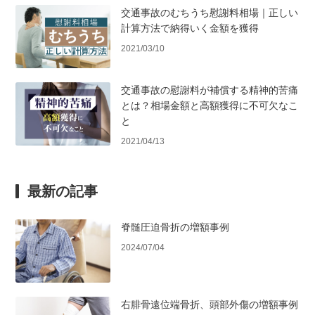
交通事故のむちうち慰謝料相場｜正しい
計算方法で納得いく金額を獲得
2021/03/10
交通事故の慰謝料が補償する精神的苦痛
とは？相場金額と高額獲得に不可欠なこ
と
2021/04/13
最新の記事
脊髄圧迫骨折の増額事例
2024/07/04
右腓骨遠位端骨折、頭部外傷の増額事例