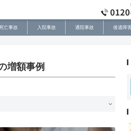
死亡事故
入院事故
通院事故
後遺障
の増額事例