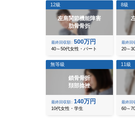
12級
8級
左肩関節機能障害
肋骨骨折
500万円
最終
回収額
最終
回
40～50代女性・パート
20～
無等級
11級
鎖骨骨折
頚部捻挫
140万円
最終
回収額
最終
回
10代女性・学生
60～