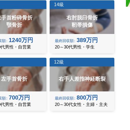
14級
左手首粉砕骨折
右肘脱臼骨折
顎骨折
靭帯損傷
1240万円
389万円
収額
最終
回収額
30代男性・自営業
20～30代男性・学生
12級
左手首骨折
右手人差指神経断裂
700万円
800万円
収額
最終
回収額
70代男性・自営業
20～30代女性・主婦・主夫