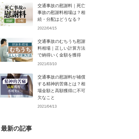
交通事故の慰謝料｜死亡
事故の慰謝料相場は？相
続・分配はどうなる？
2022/04/15
交通事故のむちうち慰謝
料相場｜正しい計算方法
で納得いく金額を獲得
2021/03/10
交通事故の慰謝料が補償
する精神的苦痛とは？相
場金額と高額獲得に不可
欠なこと
2021/04/13
最新の記事