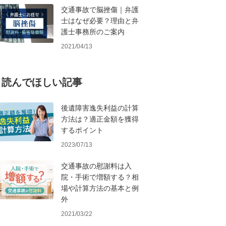
交通事故で脳挫傷｜弁護
士はなぜ必要？理由と弁
護士事務所のご案内
2021/04/13
読んでほしい記事
後遺障害逸失利益の計算
方法は？適正金額を獲得
するポイント
2023/07/13
交通事故の慰謝料は入
院・手術で増額する？相
場や計算方法の基本と例
外
2021/03/22