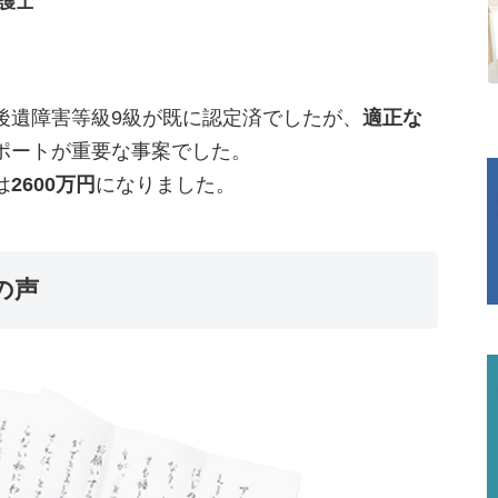
護士
後遺障害等級9級が既に認定済でしたが、
適正な
ポートが重要な事案でした。
は
2600万円
になりました。
の声