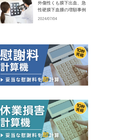
外傷性くも膜下出血、急
性硬膜下血腫の増額事例
2024/07/04