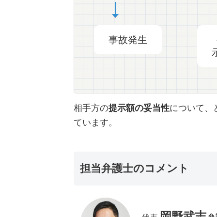
事故発生
相手方の
提示額の妥当性
について、
ています。
担当弁護士のコメント
岡野武志