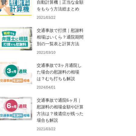
自動計算機｜正当な金額
をもらう方法総まとめ
2021/03/22
交通事故で打撲｜慰謝料
相場はいくら？通院期間
別の一覧表と計算方法
2021/03/10
交通事故で3ヶ月通院し
た場合の慰謝料の相場
は？むち打ちも解説
2024/04/01
交通事故で通院6ヶ月｜
慰謝料の相場金額や計算
方法は？後遺症が残った
場合も解説
2021/03/22