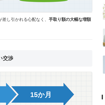
が差し引かれる心配なく、
手取り額の大幅な増額
い交渉
15か月