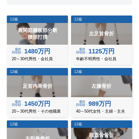
12級
12級
肩関節腱板部分断
左足首骨折
腰部打撲
最終
最終
1480万円
1125万円
回収額
回収額
20～30代男性・会社員
年齢不明男性・会社員
12級
12級
足首内果骨折
左膝骨折
最終
最終
1450万円
989万円
回収額
回収額
20～30代男性・その他職業
40～50代女性・主婦・主夫
12級
12級
頭蓋骨骨折
左距骨骨折