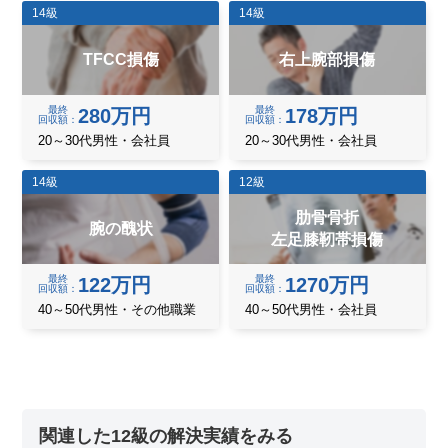
14級
14級
TFCC損傷
右上腕部損傷
最終
最終
280万円
178万円
回収額
回収額
20～30代男性・会社員
20～30代男性・会社員
14級
12級
肋骨骨折
腕の醜状
左足膝靭帯損傷
最終
最終
122万円
1270万円
回収額
回収額
40～50代男性・その他職業
40～50代男性・会社員
関連した12級の解決実績をみる