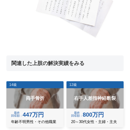
関連した上肢の解決実績をみる
14級
12級
両手骨折
右手人差指神経断裂
最終
最終
447万円
800万円
回収額
回収額
年齢不明男性・その他職業
20～30代女性・主婦・主夫