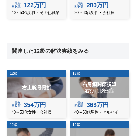
最終
最終
122万円
280万円
回収額
回収額
40～50代男性・その他職業
20～30代男性・会社員
関連した12級の解決実績をみる
12級
12級
右肩鎖関節脱臼
右上腕骨骨折
右ひじ脱臼症
最終
最終
354万円
363万円
回収額
回収額
40～50代女性・会社員
40～50代男性・アルバイト
12級
12級