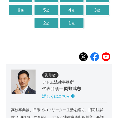
6
5
4
3
級
級
級
級
2
1
級
級
監修者
アトム法律事務所
代表弁護士
岡野武志
詳しくはこちら
高校卒業後、日米でのフリーター生活を経て、旧司法試
験（旧61期）に合格し、アトム法律事務所を創業。弁護