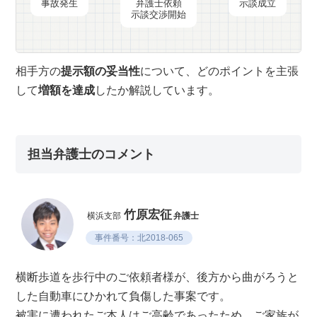
事故発生
弁護士依頼
示談成立
示談交渉開始
相手方の
提示額の妥当性
について、どのポイントを主張
して
増額を達成
したか解説しています。
担当弁護士のコメント
竹原宏征
横浜支部
弁護士
事件番号：北2018-065
横断歩道を歩行中のご依頼者様が、後方から曲がろうと
した自動車にひかれて負傷した事案です。
被害に遭われたご本人はご高齢であったため、ご家族が