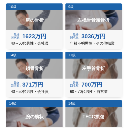
10級
9級
肩の骨折
左橈骨骨頭骨折
最終
最終
1623万円
3036万円
回収額
回収額
40～50代男性・会社員
年齢不明男性・その他職業
14級
11級
鎖骨骨折
左手首骨折
最終
最終
371万円
700万円
回収額
回収額
40～50代男性・会社員
60～70代男性・自営業
14級
14級
腕の醜状
TFCC損傷