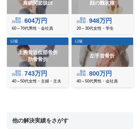
肩鎖関節脱臼
顔の醜状痕
最終
最終
604万円
948万円
回収額
回収額
60～70代男性・会社員
20～30代女性・学生
12級
12級
上腕骨近位部骨折
左手首骨折
肋骨骨折
最終
最終
743万円
800万円
回収額
回収額
40～50代女性・主婦・主夫
40～50代男性・会社員
他の解決実績をさがす