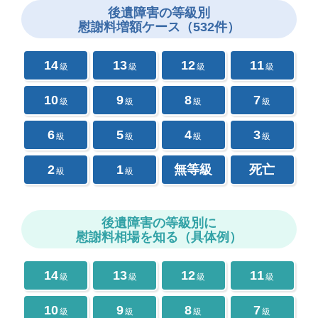
後遺障害の
等級別
慰謝料増額ケース（532件）
14
13
12
11
級
級
級
級
10
9
8
7
級
級
級
級
6
5
4
3
級
級
級
級
2
1
無等級
死亡
級
級
後遺障害の等級別に
慰謝料相場を知る（具体例）
14
13
12
11
級
級
級
級
10
9
8
7
級
級
級
級