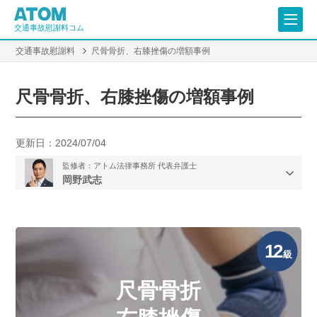
交通事故慰謝料コム
交通事故慰謝料
尺骨骨折、右膝挫傷の増額事例
尺骨骨折、右膝挫傷の増額事例
更新日：
2024/07/04
監修者：アトム法律事務所 代表弁護士
岡野武志
12
級
尺骨骨折