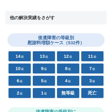
他の解決実績をさがす
後遺障害の
等級別
慰謝料増額ケース（532件）
14
13
12
11
級
級
級
級
10
9
8
7
級
級
級
級
6
5
4
3
級
級
級
級
2
1
無等級
死亡
級
級
後遺障害の等級別に