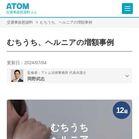
交通事故慰謝料コム
交通事故慰謝料
むちうち、ヘルニアの増額事例
むちうち、ヘルニアの増額事例
更新日：
2024/07/04
監修者：アトム法律事務所 代表弁護士
岡野武志
12
級
むちうち