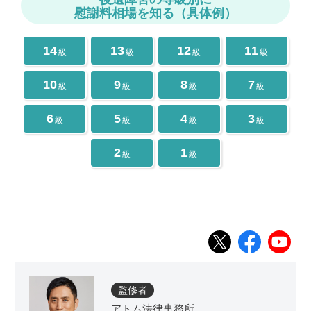
慰謝料相場を知る（具体例）
14
13
12
11
級
級
級
級
10
9
8
7
級
級
級
級
6
5
4
3
級
級
級
級
2
1
級
級
監修者
アトム法律事務所