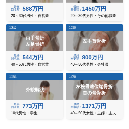
最終
最終
588万円
1450万円
回収額
回収額
20～30代男性・自営業
20～30代男性・その他職業
12級
12級
両手骨折
左手首骨折
左足骨折
最終
最終
544万円
800万円
回収額
回収額
40～50代男性・自営業
40～50代男性・会社員
12級
12級
左橈骨遠位端骨折
外貌醜状
首の骨骨折
最終
最終
773万円
1371万円
回収額
回収額
10代男性・学生
40～50代女性・主婦・主夫