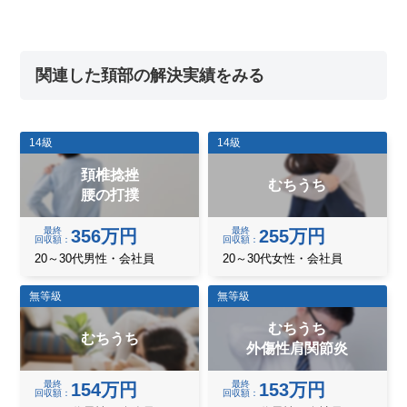
関連した頚部の解決実績をみる
14級
14級
頚椎捻挫
むちうち
腰の打撲
最終
最終
356万円
255万円
回収額
回収額
20～30代男性・会社員
20～30代女性・会社員
無等級
無等級
むちうち
むちうち
外傷性肩関節炎
最終
最終
154万円
153万円
回収額
回収額