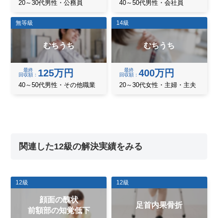
20～30代男性・公務員
40～50代男性・会社員
無等級
14級
むちうち
むちうち
最終
最終
125万円
400万円
回収額
回収額
40～50代男性・その他職業
20～30代女性・主婦・主夫
関連した12級の解決実績をみる
12級
12級
顔面の醜状
足首内果骨折
前額部の知覚低下