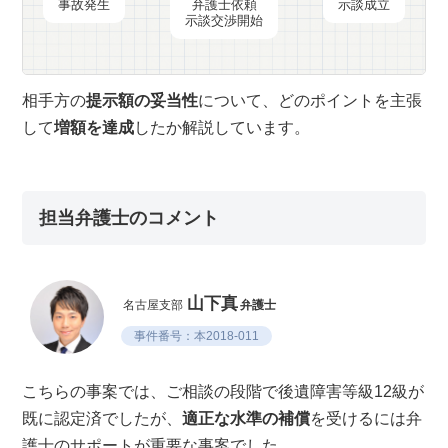
事故発生
弁護士依頼
示談成立
示談交渉開始
相手方の
提示額の妥当性
について、どのポイントを主張
して
増額を達成
したか解説しています。
担当弁護士のコメント
山下真
名古屋支部
弁護士
事件番号：本2018-011
こちらの事案では、ご相談の段階で後遺障害等級12級が
既に認定済でしたが、
適正な水準の補償
を受けるには弁
護士のサポートが重要な事案でした。