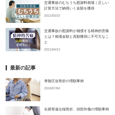
交通事故のむちうち慰謝料相場｜正しい
計算方法で納得いく金額を獲得
2021/03/10
交通事故の慰謝料が補償する精神的苦痛
とは？相場金額と高額獲得に不可欠なこ
と
2021/04/13
最新の記事
脊髄圧迫骨折の増額事例
2024/07/04
右腓骨遠位端骨折、頭部外傷の増額事例