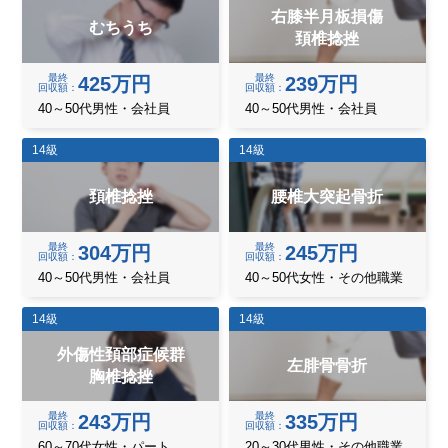
右膝半月板損傷
むちうち
頚椎捻挫
最終
最終
425万円
239万円
回収額
回収額
40～50代男性・会社員
40～50代男性・会社員
14級
14級
頚椎捻挫
腰椎大突起骨折
最終
最終
304万円
245万円
回収額
回収額
40～50代男性・会社員
40～50代女性・その他職業
14級
14級
外傷性頚部症候群
左腓骨骨折
胸椎捻挫
最終
最終
243万円
335万円
回収額
回収額
60～70代女性・パート
20～30代男性・その他職業