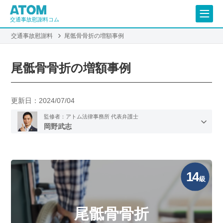
交通事故慰謝料コム
交通事故慰謝料
尾骶骨骨折の増額事例
尾骶骨骨折の増額事例
更新日：
2024/07/04
監修者：アトム法律事務所 代表弁護士
岡野武志
14
級
尾骶骨骨折