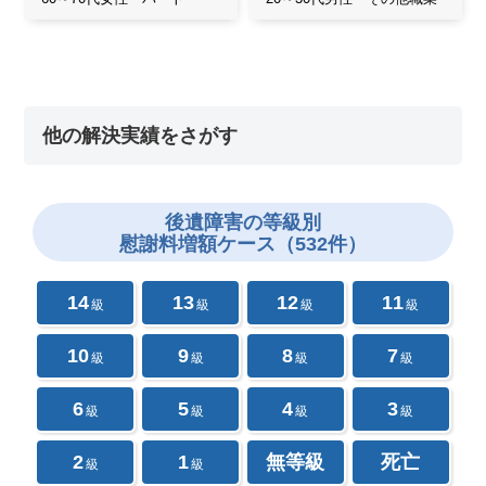
他の解決実績をさがす
後遺障害の
等級別
慰謝料増額ケース（532件）
14
13
12
11
級
級
級
級
10
9
8
7
級
級
級
級
6
5
4
3
級
級
級
級
2
1
無等級
死亡
級
級