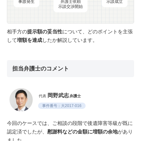
事故発生
弁護士依頼
示談成立
示談交渉開始
相手方の
提示額の妥当性
について、どのポイントを主張
して
増額を達成
したか解説しています。
担当弁護士のコメント
岡野武志
代表
弁護士
事件番号：大2017-016
今回のケースでは、ご相談の段階で後遺障害等級が既に
認定済でしたが、
慰謝料などの金額に増額の余地
があり
ました。