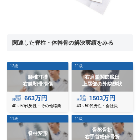
関連した脊柱・体幹骨の解決実績をみる
12級
11級
腰椎打撲
右肩鎖関節脱臼
右膝靭帯損傷
上唇部の外貌醜状
最終
最終
663万円
1503万円
回収額
回収額
40～50代男性・その他職業
40～50代男性・会社員
11級
11級
骨盤骨折
脊柱変形
右手首粉砕骨折