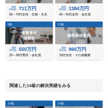
最終
最終
711万円
1384万円
回収額
回収額
60～70代女性・主婦・主夫
40～50代女性・会社員
9級
11級
骨盤骨折
腰椎椎体骨折
腰骨折
最終
最終
550万円
960万円
回収額
回収額
20～30代男性・会社員
10代女性・その他職業
関連した14級の解決実績をみる
14級
14級