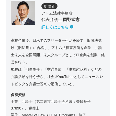
監修者
アトム法律事務所
代表弁護士
岡野武志
詳しくはこちら
高校卒業後、日米でのフリーター生活を経て、旧司法試
験（旧61期）に合格し、アトム法律事務所を創業。弁護
士法人を全国展開、法人グループとしてIT企業を創業・経
営を行う。
現在は「刑事事件」「交通事故」「事故慰謝料」などの
弁護活動を行う傍ら、社会派YouTuberとしてニュースや
トピックを弁護士視点で配信している。
保有資格
士業：弁護士（第二東京弁護士会所属：登録番号
37890）、税理士
学位：Master of Law（LL.M. Programs）修了