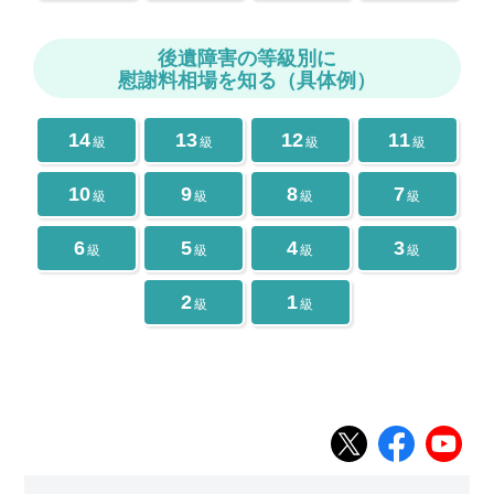
後遺障害の等級別に
慰謝料相場を知る（具体例）
14
13
12
11
級
級
級
級
10
9
8
7
級
級
級
級
6
5
4
3
級
級
級
級
2
1
級
級