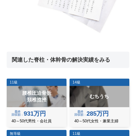
関連した脊柱・体幹骨の解決実績をみる
11級
14級
腰椎圧迫骨折
むちうち
頚椎捻挫
最終
最終
931万円
285万円
回収額
回収額
40～50代男性・会社員
40～50代女性・兼業主婦
無等級
11級