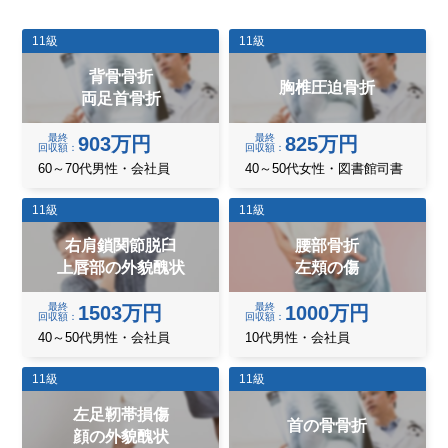
11級
11級
背骨骨折
胸椎圧迫骨折
両足首骨折
最終
最終
903万円
825万円
回収額
回収額
60～70代男性・会社員
40～50代女性・図書館司書
11級
11級
右肩鎖関節脱臼
腰部骨折
上唇部の外貌醜状
左頬の傷
最終
最終
1503万円
1000万円
回収額
回収額
40～50代男性・会社員
10代男性・会社員
11級
11級
左足靭帯損傷
首の骨骨折
顔の外貌醜状