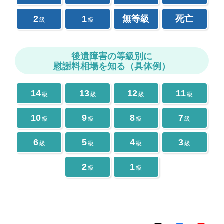
2
1
無等級
死亡
級
級
後遺障害の等級別に
慰謝料相場を知る（具体例）
14
13
12
11
級
級
級
級
10
9
8
7
級
級
級
級
6
5
4
3
級
級
級
級
2
1
級
級