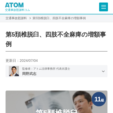
交通事故慰謝料コム
交通事故慰謝料
第5頚椎脱臼、四肢不全麻痺の増額事例
第5頚椎脱臼、四肢不全麻痺の増額事
例
更新日：
2024/07/04
監修者：アトム法律事務所 代表弁護士
岡野武志
11
級