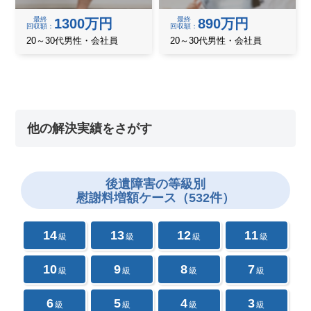
最終
最終
1300万円
890万円
回収額
回収額
20～30代男性・会社員
20～30代男性・会社員
他の解決実績をさがす
後遺障害の
等級別
慰謝料増額ケース（532件）
14
13
12
11
級
級
級
級
10
9
8
7
級
級
級
級
6
5
4
3
級
級
級
級