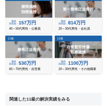
腰椎捻挫
第一腰椎圧迫骨折
頚椎捻挫
最終
最終
157万円
814万円
回収額
回収額
40～50代男性・公務員
20～30代男性・会社員
11級
12級
右骨盤部挫傷
腰椎圧迫骨折
頚椎捻挫
最終
最終
530万円
1100万円
回収額
回収額
60～70代男性・自営業
20～30代男性・その他職業
関連した11級の解決実績をみる