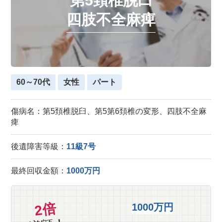
第5頚椎脱臼
四肢不全麻痺
60～70代
女性
パート
傷病名：第5頚椎脱臼、第5第6頚椎の変形、四肢不全麻
痺
後遺障害等級：
11級7号
最終回収金額：
1000万円
2倍
1000万円