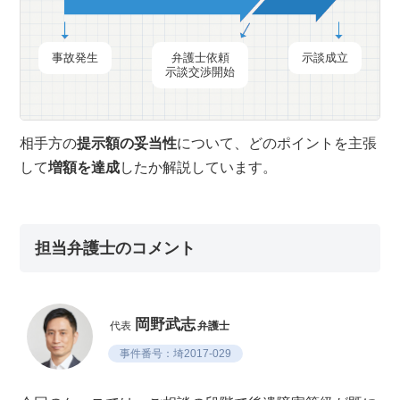
事故発生
弁護士依頼
示談成立
示談交渉開始
相手方の
提示額の妥当性
について、どのポイントを主張
して
増額を達成
したか解説しています。
担当弁護士のコメント
岡野武志
代表
弁護士
事件番号：埼2017-029