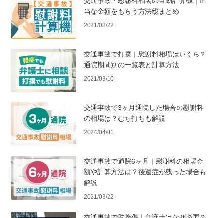
交通事故・慰謝料相場の自動計算機｜正
当な金額をもらう方法総まとめ
2021/03/22
交通事故で打撲｜慰謝料相場はいくら？
通院期間別の一覧表と計算方法
2021/03/10
交通事故で3ヶ月通院した場合の慰謝料
の相場は？むち打ちも解説
2024/04/01
交通事故で通院6ヶ月｜慰謝料の相場金
額や計算方法は？後遺症が残った場合も
解説
2021/03/22
交通事故で脳挫傷｜弁護士はなぜ必要？