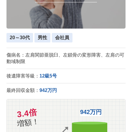
20～30代
男性
会社員
傷病名：左肩関節亜脱臼、左鎖骨の変形障害、左肩の可
動域制限
後遺障害等級：
12級5号
最終回収金額：
942万円
3.4倍
942万円
増額！