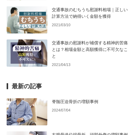
交通事故のむちうち慰謝料相場｜正しい
計算方法で納得いく金額を獲得
2021/03/10
交通事故の慰謝料が補償する精神的苦痛
とは？相場金額と高額獲得に不可欠なこ
と
2021/04/13
最新の記事
脊髄圧迫骨折の増額事例
2024/07/04
右腓骨遠位端骨折、頭部外傷の増額事例