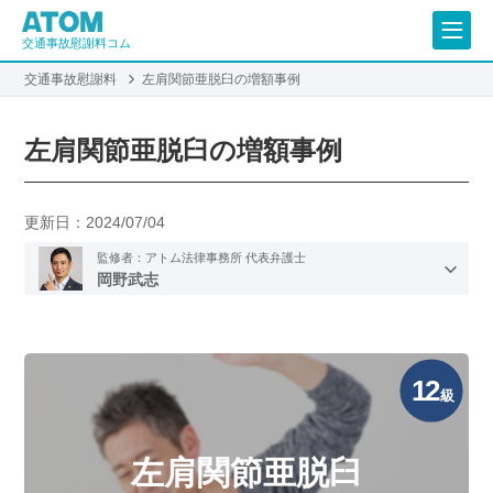
交通事故慰謝料コム
交通事故慰謝料
左肩関節亜脱臼の増額事例
左肩関節亜脱臼の増額事例
更新日：
2024/07/04
監修者：アトム法律事務所 代表弁護士
岡野武志
12
級
左肩関節亜脱臼