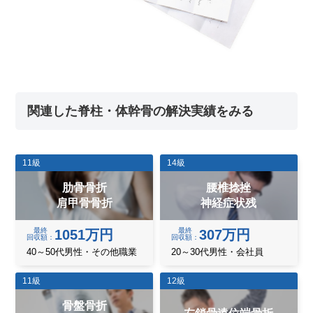
関連した脊柱・体幹骨の解決実績をみる
11級
14級
肋骨骨折
腰椎捻挫
肩甲骨骨折
神経症状残
最終
最終
1051万円
307万円
回収額
回収額
40～50代男性・その他職業
20～30代男性・会社員
11級
12級
骨盤骨折