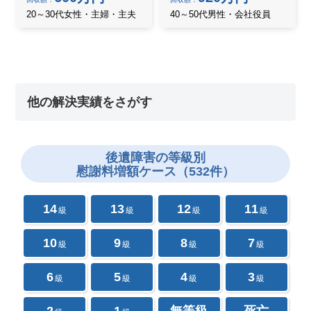
20～30代女性・主婦・主夫
40～50代男性・会社役員
他の解決実績をさがす
後遺障害の
等級別
慰謝料増額ケース（532件）
14
13
12
11
級
級
級
級
10
9
8
7
級
級
級
級
6
5
4
3
級
級
級
級