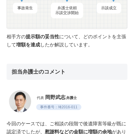
事故発生
弁護士依頼
示談成立
示談交渉開始
相手方の
提示額の妥当性
について、どのポイントを主張
して
増額を達成
したか解説しています。
担当弁護士のコメント
岡野武志
代表
弁護士
事件番号：埼2016-011
今回のケースでは、ご相談の段階で後遺障害等級が既に
認定済でしたが、
慰謝料などの金額に増額の余地
があり