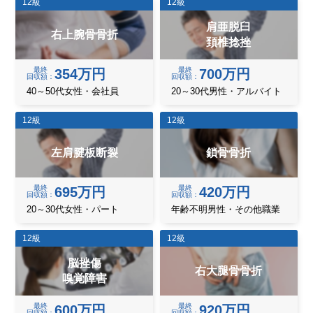
12級
12級
肩亜脱臼
右上腕骨骨折
頚椎捻挫
最終
最終
354万円
700万円
回収額
回収額
40～50代女性・会社員
20～30代男性・アルバイト
12級
12級
左肩腱板断裂
鎖骨骨折
最終
最終
695万円
420万円
回収額
回収額
20～30代女性・パート
年齢不明男性・その他職業
12級
12級
脳挫傷
右大腿骨骨折
嗅覚障害
最終
最終
600万円
920万円
回収額
回収額