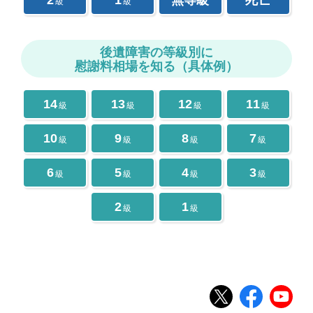
2
1
無等級
死亡
級
級
後遺障害の等級別に
慰謝料相場を知る（具体例）
14
13
12
11
級
級
級
級
10
9
8
7
級
級
級
級
6
5
4
3
級
級
級
級
2
1
級
級