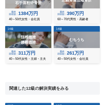
左鎖骨遠位端骨折
右手首粉砕骨折
最終
最終
1384万円
390万円
回収額
回収額
40～50代女性・会社員
60～70代男性・高齢者
14級
14級
頚椎捻挫
むちうち
腰椎捻挫
最終
最終
311万円
261万円
回収額
回収額
40～50代女性・主婦・主夫
40～50代女性・会社員
関連した12級の解決実績をみる