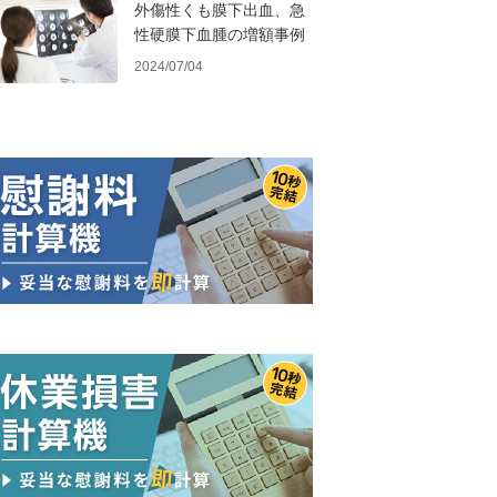
外傷性くも膜下出血、急
性硬膜下血腫の増額事例
2024/07/04