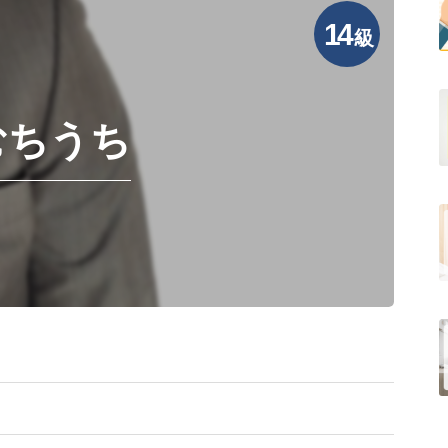
14
級
むちうち