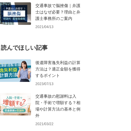
交通事故で脳挫傷｜弁護
士はなぜ必要？理由と弁
護士事務所のご案内
2021/04/13
読んでほしい記事
後遺障害逸失利益の計算
方法は？適正金額を獲得
するポイント
2023/07/13
交通事故の慰謝料は入
院・手術で増額する？相
場や計算方法の基本と例
外
2021/03/22