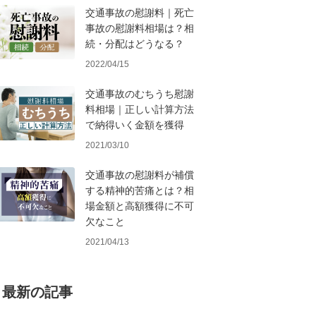
交通事故の慰謝料｜死亡
事故の慰謝料相場は？相
続・分配はどうなる？
2022/04/15
交通事故のむちうち慰謝
料相場｜正しい計算方法
で納得いく金額を獲得
2021/03/10
交通事故の慰謝料が補償
する精神的苦痛とは？相
場金額と高額獲得に不可
欠なこと
2021/04/13
最新の記事