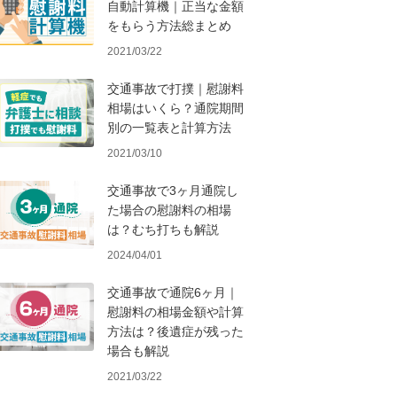
自動計算機｜正当な金額
をもらう方法総まとめ
2021/03/22
交通事故で打撲｜慰謝料
相場はいくら？通院期間
別の一覧表と計算方法
2021/03/10
交通事故で3ヶ月通院し
た場合の慰謝料の相場
は？むち打ちも解説
2024/04/01
交通事故で通院6ヶ月｜
慰謝料の相場金額や計算
方法は？後遺症が残った
場合も解説
2021/03/22