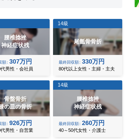
14級
腰椎捻挫
尾骶骨骨折
神経症状残
307万円
330万円
収額
最終
回収額
30代男性・会社員
80代以上女性・主婦・主夫
14級
骨盤骨折
腰椎捻挫
膝の皿の骨折
神経症状残
926万円
260万円
収額
最終
回収額
70代男性・自営業
40～50代女性・介護士