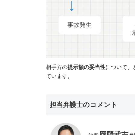
事故発生
相手方の
提示額の妥当性
について、
ています。
担当弁護士のコメント
岡野武志