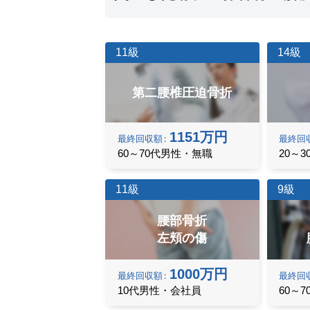
11級
14級
第二腰椎圧迫骨折
1151万円
最終
回収額
最終
回
60～70代男性・無職
20～
11級
9級
腰部骨折
左頬の傷
1000万円
最終
回収額
最終
回
10代男性・会社員
60～