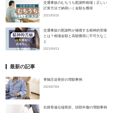
交通事故のむちうち慰謝料相場｜正しい
計算方法で納得いく金額を獲得
2021/03/10
交通事故の慰謝料が補償する精神的苦痛
とは？相場金額と高額獲得に不可欠なこ
と
2021/04/13
最新の記事
脊髄圧迫骨折の増額事例
2024/07/04
右腓骨遠位端骨折、頭部外傷の増額事例