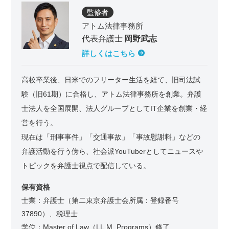
監修者
アトム法律事務所
代表弁護士
岡野武志
詳しくはこちら
高校卒業後、日米でのフリーター生活を経て、旧司法試
験（旧61期）に合格し、アトム法律事務所を創業。弁護
士法人を全国展開、法人グループとしてIT企業を創業・経
営を行う。
現在は「刑事事件」「交通事故」「事故慰謝料」などの
弁護活動を行う傍ら、社会派YouTuberとしてニュースや
トピックを弁護士視点で配信している。
保有資格
士業：弁護士（第二東京弁護士会所属：登録番号
37890）、税理士
学位：Master of Law（LL.M. Programs）修了