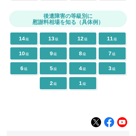
後遺障害の等級別に
慰謝料相場を知る（具体例）
14
13
12
11
級
級
級
級
10
9
8
7
級
級
級
級
6
5
4
3
級
級
級
級
2
1
級
級