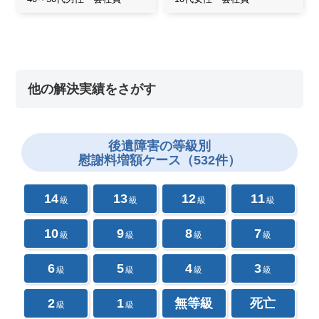
他の解決実績をさがす
後遺障害の
等級別
慰謝料増額ケース（532件）
14
13
12
11
級
級
級
級
10
9
8
7
級
級
級
級
6
5
4
3
級
級
級
級
2
1
無等級
死亡
級
級