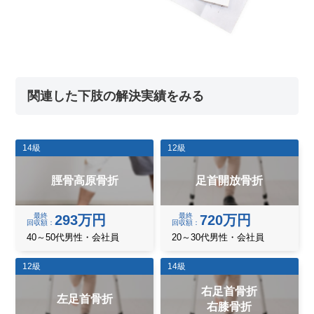
関連した下肢の解決実績をみる
14級
12級
脛骨高原骨折
足首開放骨折
最終
最終
293万円
720万円
回収額
回収額
40～50代男性・会社員
20～30代男性・会社員
12級
14級
右足首骨折
左足首骨折
右膝骨折