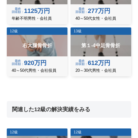
最終
最終
1125万円
277万円
回収額
回収額
年齢不明男性・会社員
40～50代女性・会社員
12級
13級
右大腿骨骨折
第１-4中足骨骨折
最終
最終
920万円
612万円
回収額
回収額
40～50代男性・会社役員
20～30代男性・会社員
関連した12級の解決実績をみる
12級
12級