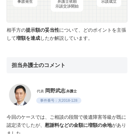
事故発生
弁護士依頼
示談成立
示談交渉開始
相手方の
提示額の妥当性
について、どのポイントを主張
して
増額を達成
したか解説しています。
担当弁護士のコメント
岡野武志
代表
弁護士
事件番号：大2018-128
今回のケースでは、ご相談の段階で後遺障害等級が既に
認定済でしたが、
慰謝料などの金額に増額の余地
があり
ました。