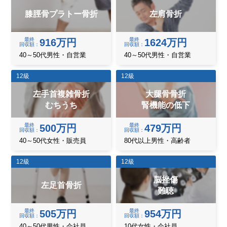
膝脛骨プラトー骨折
左肩骨折
最終
最終
916万円
1624万円
回収額
回収額
40～50代男性・自営業
40～50代男性・自営業
12級
12級
左手首複雑骨折
大腿骨骨折
むちうち
腎機能の低下
最終
最終
500万円
479万円
回収額
回収額
40～50代女性・販売員
80代以上男性・高齢者
12級
12級
脳挫傷
左足首骨折
難聴
最終
最終
505万円
954万円
回収額
回収額
40～50代男性・会社員
10代女性・会社員