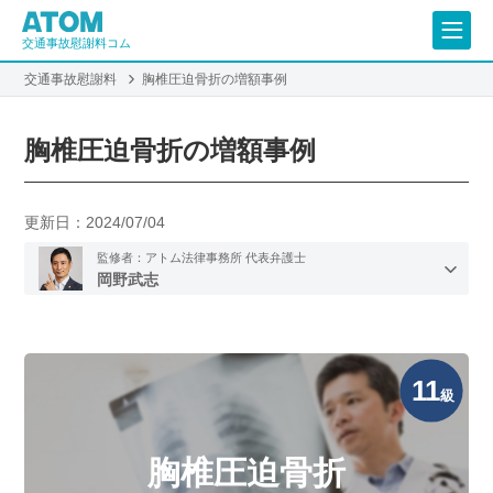
交通事故慰謝料コム
交通事故慰謝料
胸椎圧迫骨折の増額事例
胸椎圧迫骨折の増額事例
更新日：
2024/07/04
監修者：アトム法律事務所 代表弁護士
岡野武志
11
級
胸椎圧迫骨折