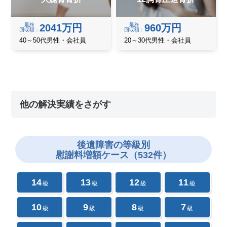
最終
最終
2041万円
960万円
回収額
回収額
40～50代男性・会社員
20～30代男性・会社員
他の解決実績をさがす
後遺障害の
等級別
慰謝料増額ケース（532件）
14
13
12
11
級
級
級
級
10
9
8
7
級
級
級
級