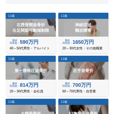
11級
11級
右脛骨開放骨折
神経症状
右足関節可動域制限
醜状障害
最終
最終
590万円
1650万円
回収額
回収額
40～50代男性・アルバイト
20～30代女性・その他職業
11級
11級
第一腰椎圧迫骨折
左手首骨折
最終
最終
814万円
700万円
回収額
回収額
20～30代男性・会社員
60～70代男性・自営業
11級
11級
大腿骨骨折
12胸骨圧迫骨折