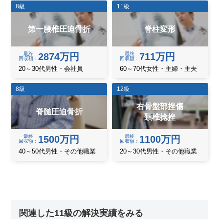
8級
11級
第一腰椎圧迫骨折
脊柱変形
最終
最終
2874万円
711万円
回収額
回収額
20～30代男性・会社員
60～70代女性・主婦・主夫
8級
12級
右骨盤部挫傷
脊髄圧迫骨折
頚椎捻挫
最終
最終
1500万円
1100万円
回収額
回収額
40～50代男性・その他職業
20～30代男性・その他職業
関連した11級の解決実績をみる