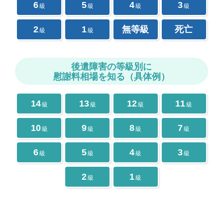
6
5
4
3
級
級
級
級
2
1
無等級
死亡
級
級
後遺障害の等級別に
慰謝料相場を知る（具体例）
14
13
12
11
級
級
級
級
10
9
8
7
級
級
級
級
6
5
4
3
級
級
級
級
2
1
級
級