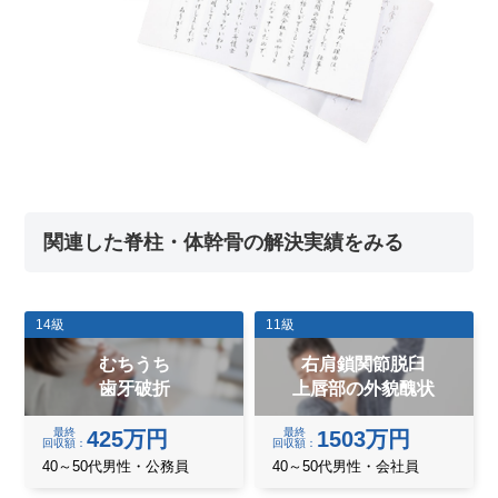
関連した脊柱・体幹骨の解決実績をみる
14級
11級
むちうち
右肩鎖関節脱臼
歯牙破折
上唇部の外貌醜状
最終
最終
425万円
1503万円
回収額
回収額
40～50代男性・公務員
40～50代男性・会社員