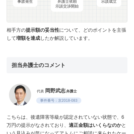
事故発生
弁護士依頼
示談成立
示談交渉開始
相手方の
提示額の妥当性
について、どのポイントを主張
して
増額を達成
したか解説しています。
担当弁護士のコメント
岡野武志
代表
弁護士
事件番号：京2018-083
こちらは、後遺障害等級が認定されていない状態で、6
万円の提示がなされており、
適正金額はいくらなのか
と
いう見込みが気になってアトムにご相談に来られたケー