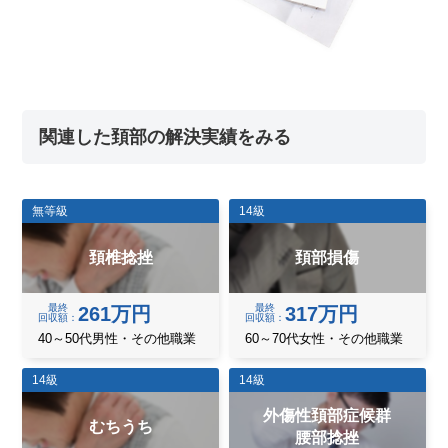
関連した頚部の解決実績をみる
無等級
14級
頚椎捻挫
頚部損傷
最終
最終
261万円
317万円
回収額
回収額
40～50代男性・その他職業
60～70代女性・その他職業
14級
14級
外傷性頚部症候群
むちうち
腰部捻挫