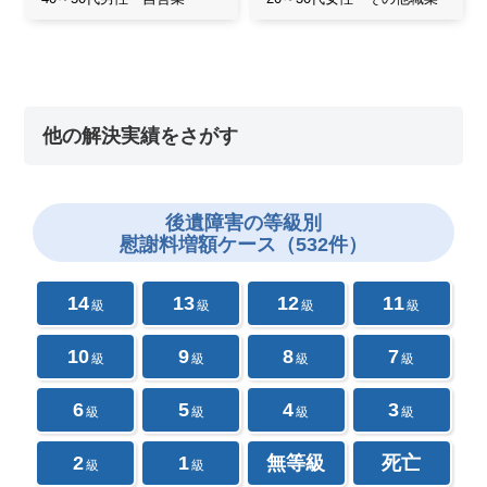
他の解決実績をさがす
後遺障害の
等級別
慰謝料増額ケース（532件）
14
13
12
11
級
級
級
級
10
9
8
7
級
級
級
級
6
5
4
3
級
級
級
級
2
1
無等級
死亡
級
級