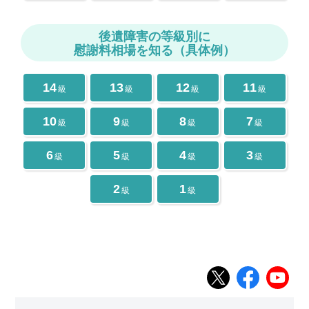
後遺障害の等級別に
慰謝料相場を知る（具体例）
14
13
12
11
級
級
級
級
10
9
8
7
級
級
級
級
6
5
4
3
級
級
級
級
2
1
級
級