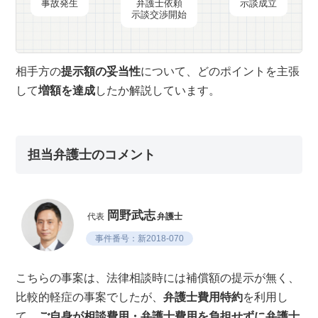
事故発生
弁護士依頼
示談成立
示談交渉開始
相手方の
提示額の妥当性
について、どのポイントを主張
して
増額を達成
したか解説しています。
担当弁護士のコメント
岡野武志
代表
弁護士
事件番号：新2018-070
こちらの事案は、法律相談時には補償額の提示が無く、
比較的軽症の事案でしたが、
弁護士費用特約
を利用し
て、
ご自身が相談費用・弁護士費用を負担せずに弁護士