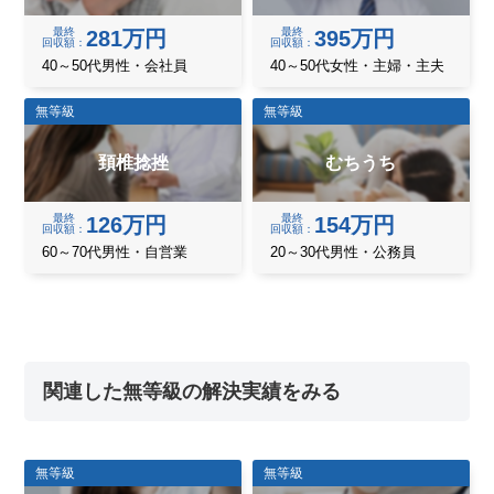
最終
最終
281万円
395万円
回収額
回収額
40～50代男性・会社員
40～50代女性・主婦・主夫
無等級
無等級
頚椎捻挫
むちうち
最終
最終
126万円
154万円
回収額
回収額
60～70代男性・自営業
20～30代男性・公務員
関連した無等級の解決実績をみる
無等級
無等級