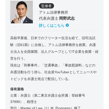
監修者
アトム法律事務所
代表弁護士
岡野武志
詳しくはこちら
高校卒業後、日米でのフリーター生活を経て、旧司法試
験（旧61期）に合格し、アトム法律事務所を創業。弁護
士法人を全国展開、法人グループとしてIT企業を創業・経
営を行う。
現在は「刑事事件」「交通事故」「事故慰謝料」などの
弁護活動を行う傍ら、社会派YouTuberとしてニュースや
トピックを弁護士視点で配信している。
保有資格
士業：弁護士（第二東京弁護士会所属：登録番号
37890）、税理士
学位：Master of Law（LL.M. Programs）修了