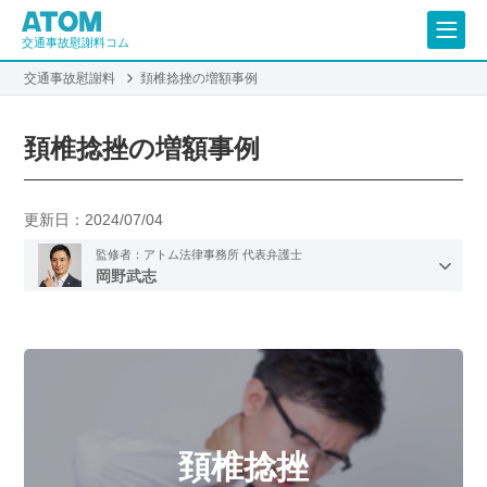
交通事故慰謝料コム
交通事故慰謝料
頚椎捻挫の増額事例
頚椎捻挫の増額事例
更新日：
2024/07/04
監修者：アトム法律事務所 代表弁護士
岡野武志
頚椎捻挫