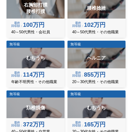
右胸部打撲
腰椎捻挫
腰椎打撲
最終
最終
100万円
102万円
回収額
回収額
40～50代男性・会社員
40～50代男性・その他職業
無等級
無等級
むちうち
ヘルニア
最終
最終
114万円
855万円
回収額
回収額
年齢不明男性・その他職業
20～30代男性・その他職業
無等級
無等級
頚椎損傷
むちうち
最終
最終
372万円
165万円
回収額
回収額
40～50代男性・自営業
20～30代女性・その他職業