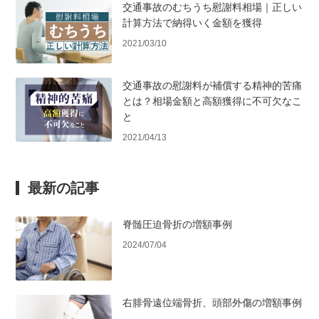
交通事故のむちうち慰謝料相場｜正しい
計算方法で納得いく金額を獲得
2021/03/10
交通事故の慰謝料が補償する精神的苦痛
とは？相場金額と高額獲得に不可欠なこ
と
2021/04/13
最新の記事
脊髄圧迫骨折の増額事例
2024/07/04
右腓骨遠位端骨折、頭部外傷の増額事例