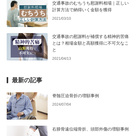
交通事故のむちうち慰謝料相場｜正しい
計算方法で納得いく金額を獲得
2021/03/10
交通事故の慰謝料が補償する精神的苦痛
とは？相場金額と高額獲得に不可欠なこ
と
2021/04/13
最新の記事
脊髄圧迫骨折の増額事例
2024/07/04
右腓骨遠位端骨折、頭部外傷の増額事例