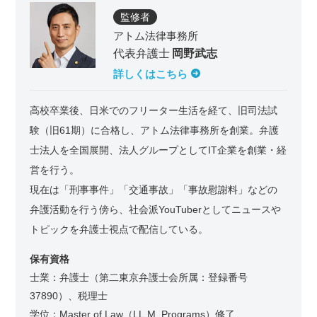
監修者
アトム法律事務所
代表弁護士
岡野武志
詳しくはこちら
高校卒業後、日米でのフリーター生活を経て、旧司法試
験（旧61期）に合格し、アトム法律事務所を創業。弁護
士法人を全国展開、法人グループとしてIT企業を創業・経
営を行う。
現在は「刑事事件」「交通事故」「事故慰謝料」などの
弁護活動を行う傍ら、社会派YouTuberとしてニュースや
トピックを弁護士視点で配信している。
保有資格
士業：弁護士（第二東京弁護士会所属：登録番号
37890）、税理士
学位：Master of Law（LL.M. Programs）修了