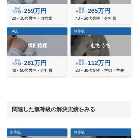
最終
最終
259万円
265万円
回収額
回収額
20～30代男性・自営業
40～50代男性・会社員
14級
無等級
頚椎捻挫
むちうち
最終
最終
261万円
112万円
回収額
回収額
40～50代男性・会社員
20～30代女性・主婦・主夫
関連した無等級の解決実績をみる
無等級
無等級