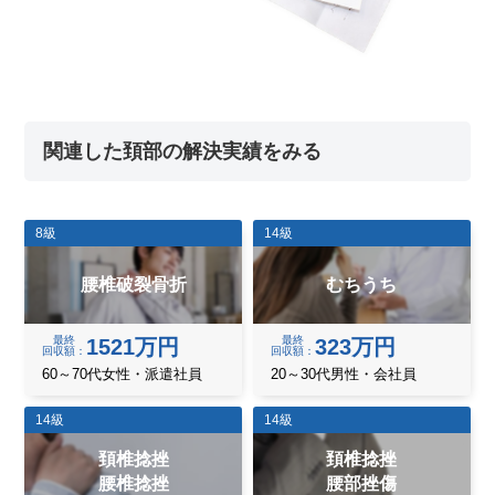
関連した頚部の解決実績をみる
8級
14級
腰椎破裂骨折
むちうち
最終
最終
1521万円
323万円
回収額
回収額
60～70代女性・派遣社員
20～30代男性・会社員
14級
14級
頚椎捻挫
頚椎捻挫
腰椎捻挫
腰部挫傷