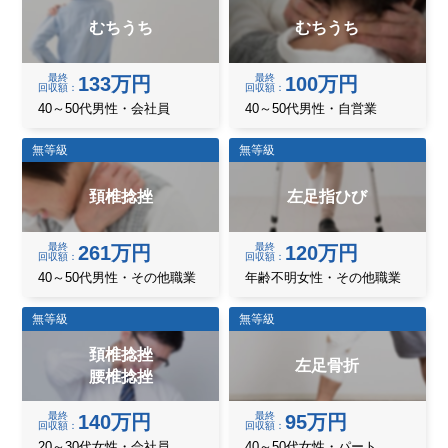
むちうち
むちうち
最終
最終
133万円
100万円
回収額
回収額
40～50代男性・会社員
40～50代男性・自営業
無等級
無等級
頚椎捻挫
左足指ひび
最終
最終
261万円
120万円
回収額
回収額
40～50代男性・その他職業
年齢不明女性・その他職業
無等級
無等級
頚椎捻挫
左足骨折
腰椎捻挫
最終
最終
140万円
95万円
回収額
回収額
20～30代女性・会社員
40～50代女性・パート