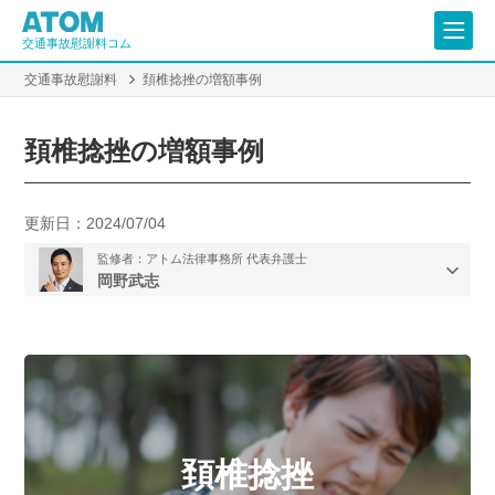
交通事故慰謝料コム
交通事故慰謝料
頚椎捻挫の増額事例
頚椎捻挫の増額事例
更新日：
2024/07/04
監修者：アトム法律事務所 代表弁護士
岡野武志
頚椎捻挫