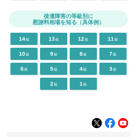
後遺障害の等級別に
慰謝料相場を知る（具体例）
14
13
12
11
級
級
級
級
10
9
8
7
級
級
級
級
6
5
4
3
級
級
級
級
2
1
級
級