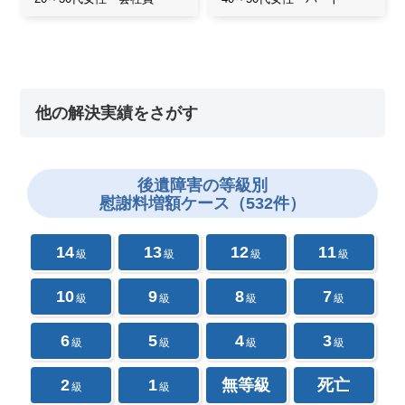
他の解決実績をさがす
後遺障害の
等級別
慰謝料増額ケース（532件）
14
13
12
11
級
級
級
級
10
9
8
7
級
級
級
級
6
5
4
3
級
級
級
級
2
1
無等級
死亡
級
級