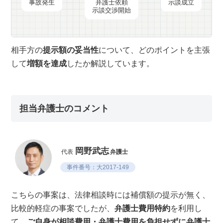
事故発生
弁護士依頼
示談成立
示談交渉開始
相手方の
提示額の妥当性
について、どのポイントを主張
して
増額を達成
したか解説しています。
担当弁護士のコメント
岡野武志
代表
弁護士
事件番号：大2017-149
こちらの事案は、法律相談時には補償額の提示が無く、
比較的軽症の事案でしたが、
弁護士費用特約
を利用し
て、
ご自身が相談費用・弁護士費用を負担せずに弁護士