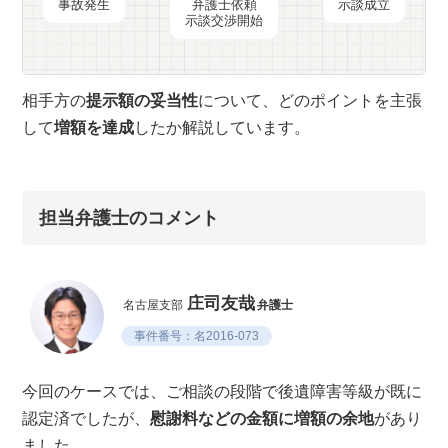
事故発生
弁護士依頼
示談成立
示談交渉開始
相手方の
提示額の妥当性
について、どのポイントを主張
して
増額を達成
したか解説しています。
担当弁護士のコメント
庄司友哉
名古屋支部
弁護士
事件番号：名2016-073
今回のケースでは、ご相談の段階で後遺障害等級が既に
認定済でしたが、
慰謝料などの金額に増額の余地
があり
ました。