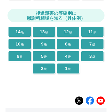
後遺障害の等級別に
慰謝料相場を知る（具体例）
14
13
12
11
級
級
級
級
10
9
8
7
級
級
級
級
6
5
4
3
級
級
級
級
2
1
級
級