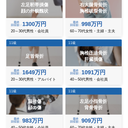
左足靭帯損傷
右大腿骨骨折
顔の外貌醜状
胸椎破裂骨折
最終
最終
1300万円
998万円
回収額
回収額
20～30代男性・会社員
60～70代女性・主婦・主夫
11級
11級
胸椎圧迫骨折
足首骨折
肝臓損傷
最終
最終
1649万円
1091万円
回収額
回収額
20～30代男性・アルバイト
40～50代男性・会社員
11級
11級
脳挫傷
左足小指骨折
顔の傷
背骨骨折
最終
最終
983万円
909万円
回収額
回収額
40～50代女性・会社員
60～70代女性・主婦・主夫