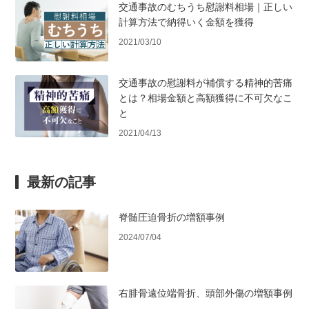
交通事故のむちうち慰謝料相場｜正しい
計算方法で納得いく金額を獲得
2021/03/10
交通事故の慰謝料が補償する精神的苦痛
とは？相場金額と高額獲得に不可欠なこ
と
2021/04/13
最新の記事
脊髄圧迫骨折の増額事例
2024/07/04
右腓骨遠位端骨折、頭部外傷の増額事例