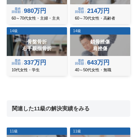
最終
最終
980万円
214万円
回収額
回収額
60～70代女性・主婦・主夫
60～70代女性・高齢者
14級
14級
骨盤骨折
鎖骨挫傷
右手親指骨折
肩挫傷
最終
最終
337万円
643万円
回収額
回収額
10代女性・学生
40～50代女性・無職
関連した11級の解決実績をみる
11級
11級