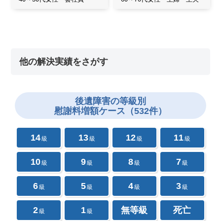
他の解決実績をさがす
後遺障害の
等級別
慰謝料増額ケース（532件）
14
13
12
11
級
級
級
級
10
9
8
7
級
級
級
級
6
5
4
3
級
級
級
級
2
1
無等級
死亡
級
級