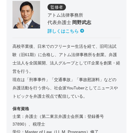
監修者
アトム法律事務所
代表弁護士
岡野武志
詳しくはこちら
高校卒業後、日米でのフリーター生活を経て、旧司法試
験（旧61期）に合格し、アトム法律事務所を創業。弁護
士法人を全国展開、法人グループとしてIT企業を創業・経
営を行う。
現在は「刑事事件」「交通事故」「事故慰謝料」などの
弁護活動を行う傍ら、社会派YouTuberとしてニュースや
トピックを弁護士視点で配信している。
保有資格
士業：弁護士（第二東京弁護士会所属：登録番号
37890）、税理士
学位：Master of Law（LL.M. Programs）修了