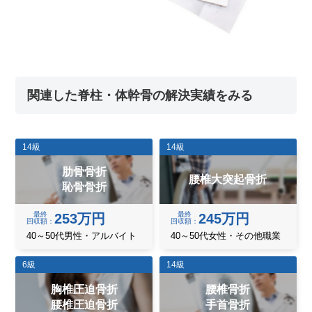
関連した脊柱・体幹骨の解決実績をみる
14級
14級
肋骨骨折
腰椎大突起骨折
恥骨骨折
最終
最終
253万円
245万円
回収額
回収額
40～50代男性・アルバイト
40～50代女性・その他職業
6級
14級
胸椎圧迫骨折
腰椎骨折
腰椎圧迫骨折
手首骨折