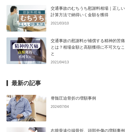
交通事故のむちうち慰謝料相場｜正しい
計算方法で納得いく金額を獲得
2021/03/10
交通事故の慰謝料が補償する精神的苦痛
とは？相場金額と高額獲得に不可欠なこ
と
2021/04/13
最新の記事
脊髄圧迫骨折の増額事例
2024/07/04
右腓骨遠位端骨折、頭部外傷の増額事例