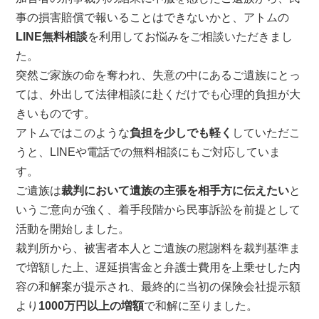
事の損害賠償で報いることはできないかと、アトムの
LINE無料相談
を利用してお悩みをご相談いただきまし
た。
突然ご家族の命を奪われ、失意の中にあるご遺族にとっ
ては、外出して法律相談に赴くだけでも心理的負担が大
きいものです。
アトムではこのような
負担を少しでも軽く
していただこ
うと、LINEや電話での無料相談にもご対応していま
す。
ご遺族は
裁判において遺族の主張を相手方に伝えたい
と
いうご意向が強く、着手段階から民事訴訟を前提として
活動を開始しました。
裁判所から、被害者本人とご遺族の慰謝料を裁判基準ま
で増額した上、遅延損害金と弁護士費用を上乗せした内
容の和解案が提示され、最終的に当初の保険会社提示額
より
1000万円以上の増額
で和解に至りました。