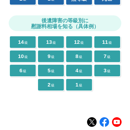
後遺障害の等級別に
慰謝料相場を知る（具体例）
14
13
12
11
級
級
級
級
10
9
8
7
級
級
級
級
6
5
4
3
級
級
級
級
2
1
級
級