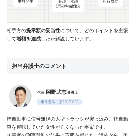
事故発生
弁護士依頼
和解成立
訴訟準備開始
相手方の
提示額の妥当性
について、どのポイントを主張
して
増額を達成
したか解説しています。
担当弁護士のコメント
岡野武志
代表
弁護士
事件番号：京2017-022
軽自動車に信号無視の大型トラックが突っ込み、軽自動
車を運転していた女性が亡くなった事案です。
加害者の刑事裁判の結果に不服を感じたご遺族から、民