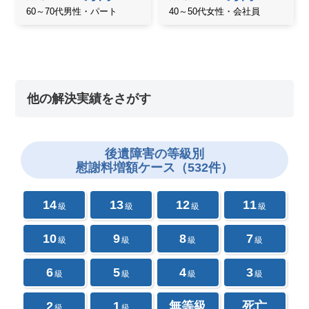
60～70代男性・パート
40～50代女性・会社員
他の解決実績をさがす
後遺障害の
等級別
慰謝料増額ケース（532件）
14
13
12
11
級
級
級
級
10
9
8
7
級
級
級
級
6
5
4
3
級
級
級
級
2
1
無等級
死亡
級
級