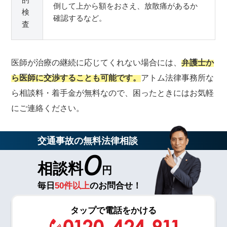
倒して上から額をおさえ、放散痛があるか
検
確認するなど。
査
医師が治療の継続に応じてくれない場合には、
弁護士か
ら医師に交渉することも可能です。
アトム法律事務所な
ら相談料・着手金が無料なので、困ったときにはお気軽
にご連絡ください。
交通事故の無料法律相談
0
相談料
円
毎日
50件以上
のお問合せ！
タップで電話をかける