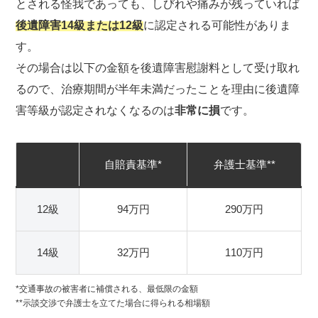
とされる怪我であっても、しびれや痛みが残っていれば
後遺障害14級または12級
に認定される可能性がありま
す。
その場合は以下の金額を後遺障害慰謝料として受け取れ
るので、治療期間が半年未満だったことを理由に後遺障
害等級が認定されなくなるのは
非常に損
です。
自賠責基準*
弁護士基準**
12級
94万円
290万円
14級
32万円
110万円
*交通事故の被害者に補償される、最低限の金額
**示談交渉で弁護士を立てた場合に得られる相場額