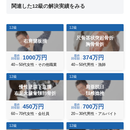
関連した12級の解決実績をみる
12級
12級
尺骨茎状突起骨折
右肩腱板損
胸骨骨折
最終
最終
1000万円
374万円
回収額
回収額
40～50代女性・その他職業
40～50代男性・漁師
12級
12級
慢性硬膜下血腫
肩亜脱臼
右足大腿骨頚部骨折
頚椎捻挫
最終
最終
450万円
700万円
回収額
回収額
60～70代女性・会社員
20～30代男性・アルバイト
12級
12級