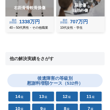
脳挫傷
右距骨骨軟骨損傷
頭部外傷
最終
最終
1338万円
707万円
回収額
回収額
40～50代男性・その他職業
10代女性・学生
他の解決実績をさがす
後遺障害の
等級別
慰謝料増額ケース（532件）
14
13
12
11
級
級
級
級
10
9
8
7
級
級
級
級