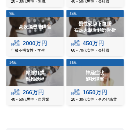
20～30代男性・無職
40～50代男性・会社員
9級
12級
慢性硬膜下血腫
高次脳機能障害
右足大腿骨頚部骨折
最終
最終
2000万円
450万円
回収額
回収額
年齢不明女性・学生
60～70代女性・会社員
14級
11級
頭部打撲
神経症状
頚椎捻挫
醜状障害
最終
最終
266万円
1650万円
回収額
回収額
40～50代男性・自営業
20～30代女性・その他職業