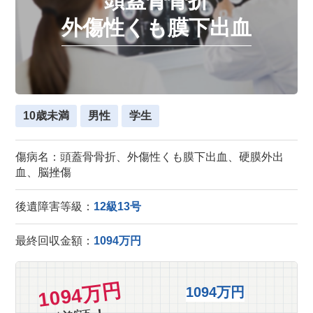
頭蓋骨骨折
外傷性くも膜下出血
10歳未満
男性
学生
傷病名：頭蓋骨骨折、外傷性くも膜下出血、硬膜外出
血、脳挫傷
後遺障害等級：
12級13号
最終回収金額：
1094万円
1094万円
1094万円