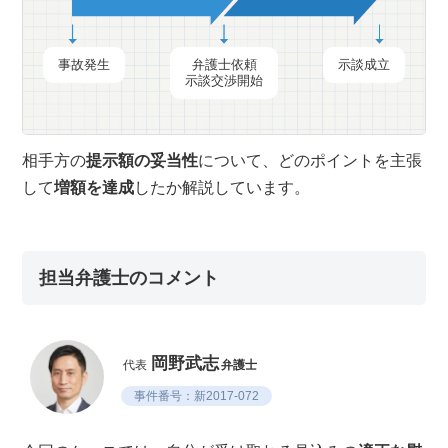
事故発生
弁護士依頼
示談成立
示談交渉開始
相手方の
提示額の妥当性
について、どのポイントを主張
して
増額を達成
したか解説しています。
担当弁護士のコメント
岡野武志
代表
弁護士
事件番号：新2017-072