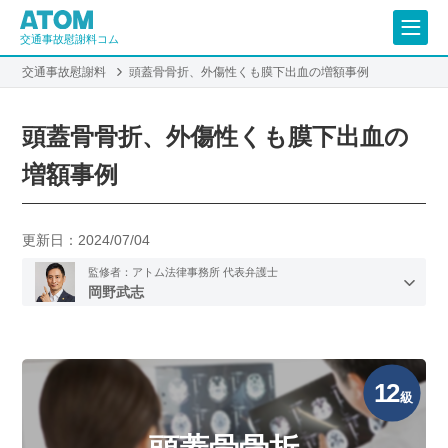
交通事故慰謝料コム
交通事故慰謝料
頭蓋骨骨折、外傷性くも膜下出血の増額事例
頭蓋骨骨折、外傷性くも膜下出血の
増額事例
更新日：
2024/07/04
監修者：アトム法律事務所 代表弁護士
岡野武志
12
級