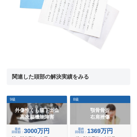
関連した頭部の解決実績をみる
9級
8級
外傷性くも膜下出血
顎骨骨折
高次脳機能障害
右肩挫傷
最終
最終
3000万円
1369万円
回収額
回収額