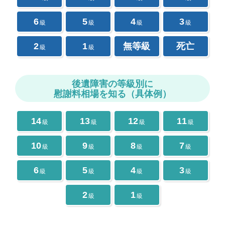
6
5
4
3
級
級
級
級
2
1
無等級
死亡
級
級
後遺障害の等級別に
慰謝料相場を知る（具体例）
14
13
12
11
級
級
級
級
10
9
8
7
級
級
級
級
6
5
4
3
級
級
級
級
2
1
級
級