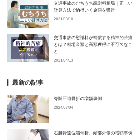
交通事故のむちうち慰謝料相場｜正しい
計算方法で納得いく金額を獲得
2021/03/10
交通事故の慰謝料が補償する精神的苦痛
とは？相場金額と高額獲得に不可欠なこ
と
2021/04/13
最新の記事
脊髄圧迫骨折の増額事例
2024/07/04
右腓骨遠位端骨折、頭部外傷の増額事例