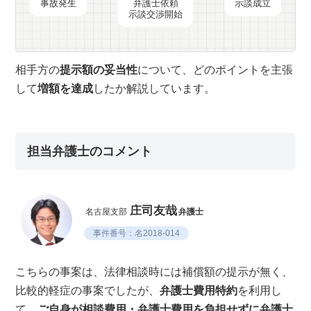
事故発生
弁護士依頼
示談成立
示談交渉開始
相手方の
提示額の妥当性
について、どのポイントを主張
して
増額を達成
したか解説しています。
担当弁護士のコメント
庄司友哉
名古屋支部
弁護士
事件番号：名2018-014
こちらの事案は、法律相談時には補償額の提示が無く、
比較的軽症の事案でしたが、
弁護士費用特約
を利用し
て、
ご自身が相談費用・弁護士費用を負担せずに弁護士