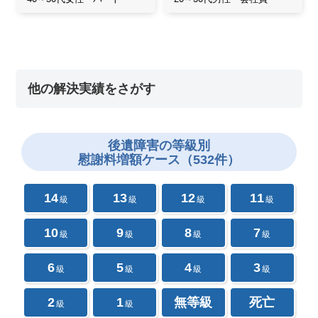
他の解決実績をさがす
後遺障害の
等級別
慰謝料増額ケース（532件）
14
13
12
11
級
級
級
級
10
9
8
7
級
級
級
級
6
5
4
3
級
級
級
級
2
1
無等級
死亡
級
級