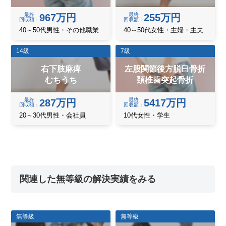
最終
最終
967万円
255万円
回収額
回収額
40～50代男性・その他職業
40～50代女性・主婦・主夫
14級
7級
右下肢麻痺
左股関節後方脱臼骨折
むちうち
頚椎歯突起骨折
最終
最終
287万円
5417万円
回収額
回収額
20～30代男性・会社員
10代女性・学生
関連した無等級の解決実績をみる
無等級
無等級