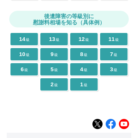
後遺障害の等級別に
慰謝料相場を知る（具体例）
14
13
12
11
級
級
級
級
10
9
8
7
級
級
級
級
6
5
4
3
級
級
級
級
2
1
級
級