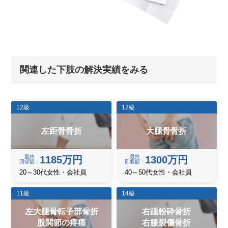
関連した下肢の解決実績をみる
12級
12級
左距骨骨折
大腿骨骨折
最終
最終
1185万円
1300万円
回収額
回収額
20～30代女性・会社員
40～50代女性・会社員
11級
14級
左大腿骨転子部骨折
右踵粉砕骨折
股関節の疼痛
右膝裂傷骨折