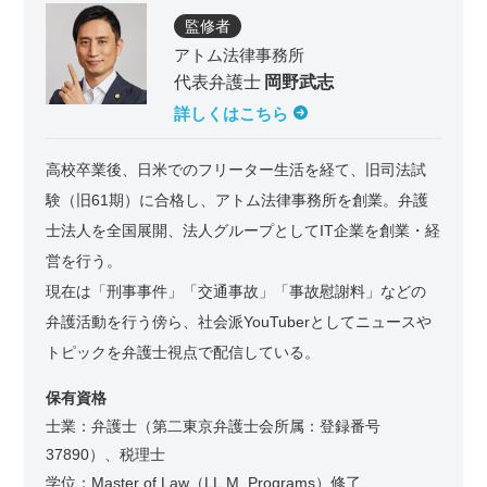
監修者
アトム法律事務所
代表弁護士
岡野武志
詳しくはこちら
高校卒業後、日米でのフリーター生活を経て、旧司法試
験（旧61期）に合格し、アトム法律事務所を創業。弁護
士法人を全国展開、法人グループとしてIT企業を創業・経
営を行う。
現在は「刑事事件」「交通事故」「事故慰謝料」などの
弁護活動を行う傍ら、社会派YouTuberとしてニュースや
トピックを弁護士視点で配信している。
保有資格
士業：弁護士（第二東京弁護士会所属：登録番号
37890）、税理士
学位：Master of Law（LL.M. Programs）修了