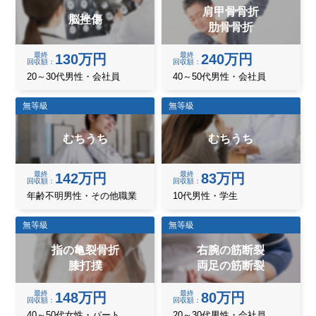
肩甲骨骨折
脳挫傷
肋骨骨折
最終
最終
130万円
240万円
回収額
回収額
20～30代男性・会社員
40～50代男性・会社員
無等級
無等級
むちうち
むちうち
最終
最終
142万円
83万円
回収額
回収額
年齢不明男性・その他職業
10代男性・学生
無等級
無等級
指の亀裂骨折
右腕の筋断裂
膝打撲
両足の筋断裂
最終
最終
148万円
80万円
回収額
回収額
40～50代女性・パート
20～30代男性・会社員