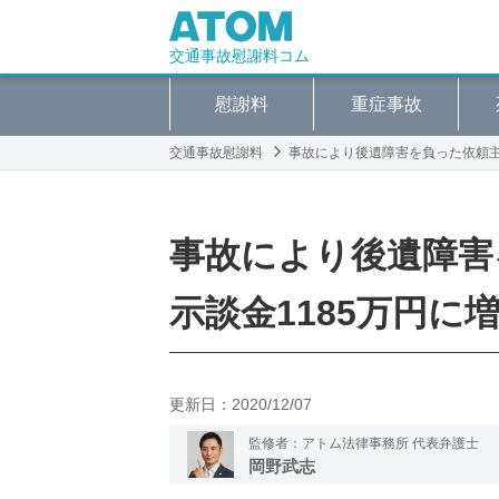
交通事故慰謝料コム
慰謝料
重症事故
交通事故慰謝料
事故により後遺障害を負った依頼主
事故により後遺障害
示談金1185万円に
更新日：
2020/12/07
監修者：アトム法律事務所 代表弁護士
岡野武志