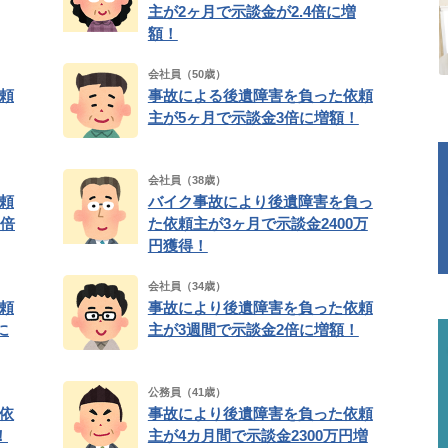
主が2ヶ月で示談金が2.4倍に増
額！
会社員（50歳）
頼
事故による後遺障害を負った依頼
主が5ヶ月で示談金3倍に増額！
会社員（38歳）
頼
バイク事故により後遺障害を負っ
5倍
た依頼主が3ヶ月で示談金2400万
円獲得！
会社員（34歳）
頼
事故により後遺障害を負った依頼
に
主が3週間で示談金2倍に増額！
公務員（41歳）
依
事故により後遺障害を負った依頼
！
主が4カ月間で示談金2300万円増