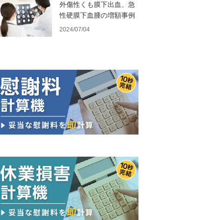
外傷性くも膜下出血、急
性硬膜下血腫の増額事例
2024/07/04