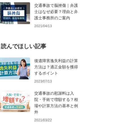
交通事故で脳挫傷｜弁護
士はなぜ必要？理由と弁
護士事務所のご案内
2021/04/13
読んでほしい記事
後遺障害逸失利益の計算
方法は？適正金額を獲得
するポイント
2023/07/13
交通事故の慰謝料は入
院・手術で増額する？相
場や計算方法の基本と例
外
2021/03/22