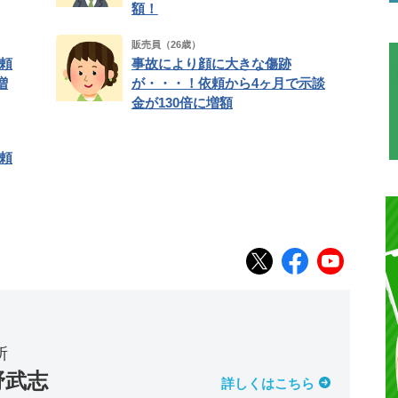
額！
販売員（26歳）
頼
事故により顔に大きな傷跡
増
が・・・！依頼から4ヶ月で示談
金が130倍に増額
頼
所
野武志
詳しくはこちら