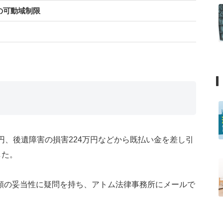
の可動域制限
円、後遺障害の損害224万円などから既払い金を差し引
した。
額の妥当性に疑問を持ち、アトム法律事務所にメールで