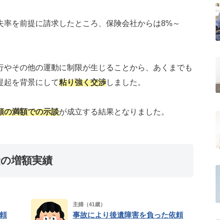
失率を前提に請求したところ、保険会社からは8%～
行やその他の運動に制限が生じることから、あくまでも
提起を背景にして
粘り強く交渉
しました。
額の満額での示談
が成立する結果となりました。
の増額実績
主婦（41歳）
頼
事故により後遺障害を負った依頼