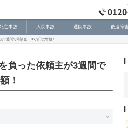
死亡事故
入院事故
通院事故
後遺障
が3週間で示談金1185万円に増額！
を負った依頼主が3週間で
増額！