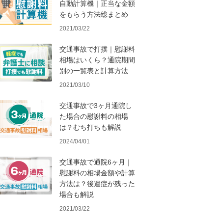
自動計算機｜正当な金額
をもらう方法総まとめ
2021/03/22
交通事故で打撲｜慰謝料
相場はいくら？通院期間
別の一覧表と計算方法
2021/03/10
交通事故で3ヶ月通院し
た場合の慰謝料の相場
は？むち打ちも解説
2024/04/01
交通事故で通院6ヶ月｜
慰謝料の相場金額や計算
方法は？後遺症が残った
場合も解説
2021/03/22