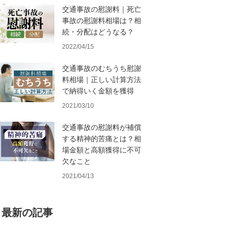
交通事故の慰謝料｜死亡
事故の慰謝料相場は？相
続・分配はどうなる？
2022/04/15
交通事故のむちうち慰謝
料相場｜正しい計算方法
で納得いく金額を獲得
2021/03/10
交通事故の慰謝料が補償
する精神的苦痛とは？相
場金額と高額獲得に不可
欠なこと
2021/04/13
最新の記事