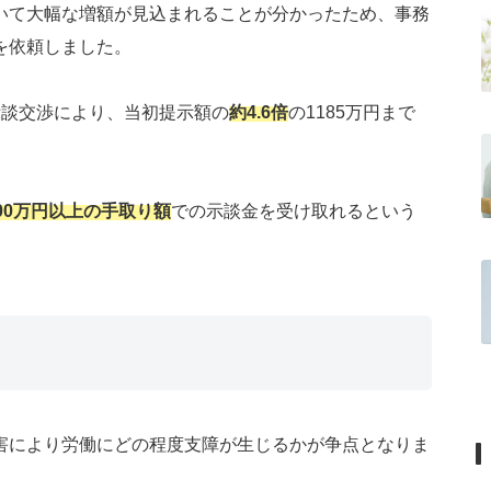
いて大幅な増額が見込まれることが分かったため、事務
を依頼しました。
示談交渉により、当初提示額の
約4.6倍
の1185万円まで
000万円以上の手取り額
での示談金を受け取れるという
害により労働にどの程度支障が生じるかが争点となりま