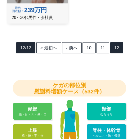
最終
239万円
回収額
20～30代男性・会社員
12/12
« 最初へ
‹ 前へ
10
11
12
ケガの
部位別
慰謝料増額ケース（532件）
頭部
頸部
脳・目・耳・鼻・口
むちうち
上肢
脊柱・体幹骨
肩・腕・手・指
ヘルニア・胸・骨盤