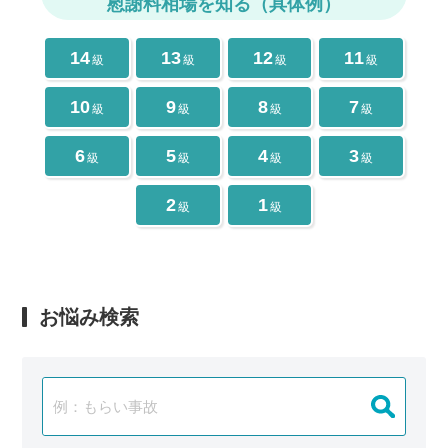
慰謝料相場を知る（具体例）
14
13
12
11
級
級
級
級
10
9
8
7
級
級
級
級
6
5
4
3
級
級
級
級
2
1
級
級
お悩み検索