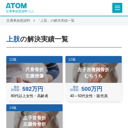
交通事故慰謝料コム
交通事故慰謝料
「上肢」の解決実績一覧
上肢
の解決実績一覧
12級
12級
尺骨骨折
左手首複雑骨折
右膝挫傷
むちうち
最終
最終
592万円
500万円
回収額
回収額
80代以上女性・高齢者
40～50代女性・販売員
14級
左手首骨折
左腸骨骨折