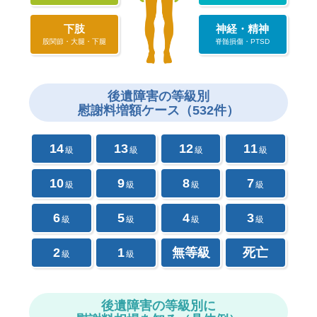
下肢
神経・精神
股関節・大腿・下腿
脊髄損傷・PTSD
後遺障害の
等級別
慰謝料増額ケース（532件）
14
13
12
11
級
級
級
級
10
9
8
7
級
級
級
級
6
5
4
3
級
級
級
級
2
1
無等級
死亡
級
級
後遺障害の等級別に