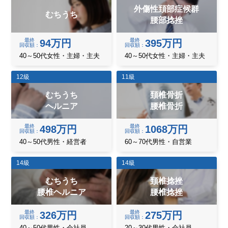
外傷性頚部症候群
むちうち
腰部捻挫
最終
最終
94万円
395万円
回収額
回収額
40～50代女性・主婦・主夫
40～50代女性・主婦・主夫
12級
11級
むちうち
頚椎骨折
ヘルニア
腰椎骨折
最終
最終
498万円
1068万円
回収額
回収額
40～50代男性・経営者
60～70代男性・自営業
14級
14級
むちうち
頚椎捻挫
腰椎ヘルニア
腰椎捻挫
最終
最終
326万円
275万円
回収額
回収額
40～50代男性・会社員
20～30代男性・会社員