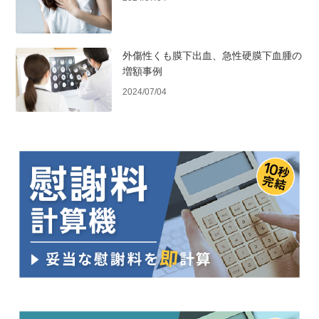
外傷性くも膜下出血、急性硬膜下血腫の
増額事例
2024/07/04