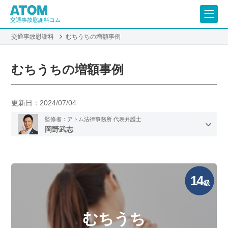
交通事故慰謝料コム
交通事故慰謝料
むちうちの増額事例
むちうちの増額事例
更新日：
2024/07/04
監修者：アトム法律事務所 代表弁護士
岡野武志
14
級
むちうち