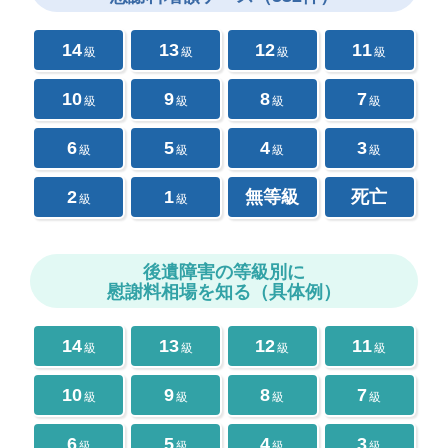
14
13
12
11
級
級
級
級
10
9
8
7
級
級
級
級
6
5
4
3
級
級
級
級
2
1
無等級
死亡
級
級
後遺障害の等級別に
慰謝料相場を知る（具体例）
14
13
12
11
級
級
級
級
10
9
8
7
級
級
級
級
6
5
4
3
級
級
級
級