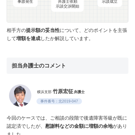
事故発生
弁護士依頼
示談成立
示談交渉開始
相手方の
提示額の妥当性
について、どのポイントを主張
して
増額を達成
したか解説しています。
担当弁護士のコメント
竹原宏征
横浜支部
弁護士
事件番号：北2019-047
今回のケースでは、ご相談の段階で後遺障害等級が既に
認定済でしたが、
慰謝料などの金額に増額の余地
があり
ました。