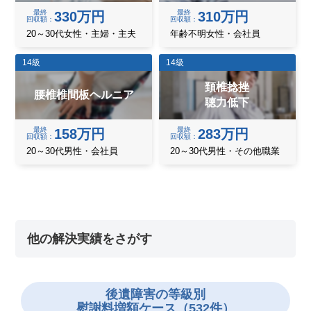
最終
最終
330万円
310万円
回収額
回収額
20～30代女性・主婦・主夫
年齢不明女性・会社員
14級
14級
頚椎捻挫
腰椎椎間板ヘルニア
聴力低下
最終
最終
158万円
283万円
回収額
回収額
20～30代男性・会社員
20～30代男性・その他職業
他の解決実績をさがす
後遺障害の
等級別
慰謝料増額ケース（532件）