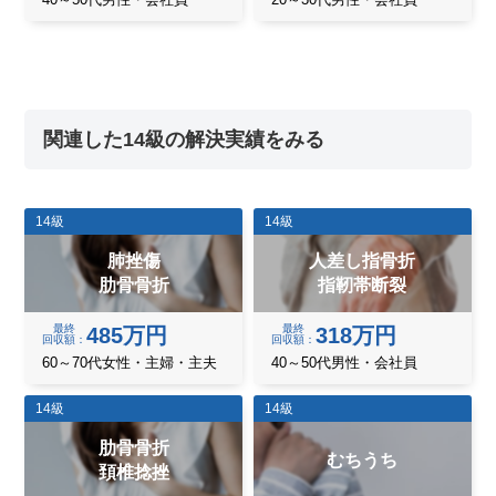
関連した14級の解決実績をみる
14級
14級
肺挫傷
人差し指骨折
肋骨骨折
指靭帯断裂
最終
最終
485万円
318万円
回収額
回収額
60～70代女性・主婦・主夫
40～50代男性・会社員
14級
14級
肋骨骨折
むちうち
頚椎捻挫