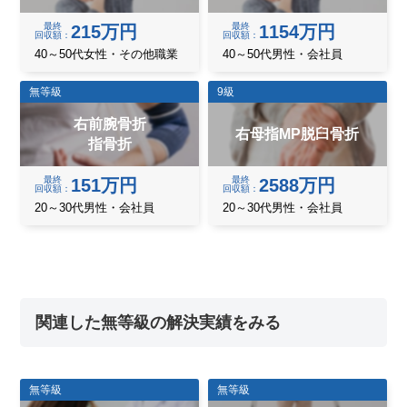
最終
最終
215万円
1154万円
回収額
回収額
40～50代女性・その他職業
40～50代男性・会社員
無等級
9級
右前腕骨折
右母指MP脱臼骨折
指骨折
最終
最終
151万円
2588万円
回収額
回収額
20～30代男性・会社員
20～30代男性・会社員
関連した無等級の解決実績をみる
無等級
無等級