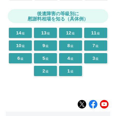
後遺障害の等級別に
慰謝料相場を知る（具体例）
14
13
12
11
級
級
級
級
10
9
8
7
級
級
級
級
6
5
4
3
級
級
級
級
2
1
級
級