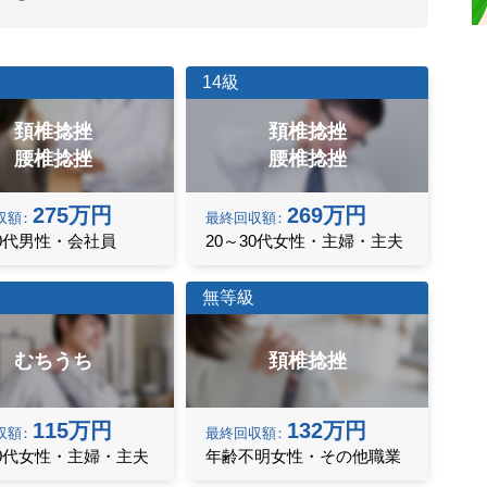
14級
頚椎捻挫
頚椎捻挫
腰椎捻挫
腰椎捻挫
275万円
269万円
収額
最終
回収額
30代男性・会社員
20～30代女性・主婦・主夫
級
無等級
むちうち
頚椎捻挫
115万円
132万円
収額
最終
回収額
50代女性・主婦・主夫
年齢不明女性・その他職業