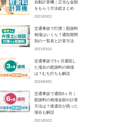
自動計算機｜正当な金額
をもらう方法総まとめ
2021/03/22
交通事故で打撲｜慰謝料
相場はいくら？通院期間
別の一覧表と計算方法
2021/03/10
交通事故で3ヶ月通院し
た場合の慰謝料の相場
は？むち打ちも解説
2024/04/01
交通事故で通院6ヶ月｜
慰謝料の相場金額や計算
方法は？後遺症が残った
場合も解説
2021/03/22