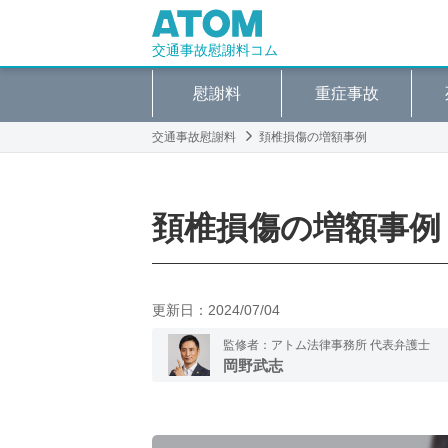
交通事故慰謝料コム
慰謝料
重症事故
交通事故慰謝料
頚椎損傷の増額事例
頚椎損傷の増額事例
更新日：
2024/07/04
監修者：アトム法律事務所 代表弁護士
岡野武志