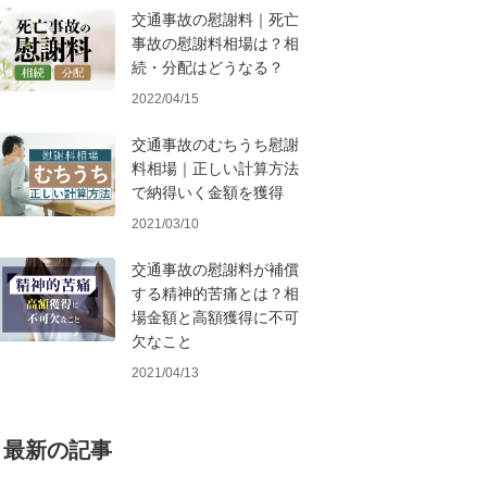
交通事故の慰謝料｜死亡
事故の慰謝料相場は？相
続・分配はどうなる？
2022/04/15
交通事故のむちうち慰謝
料相場｜正しい計算方法
で納得いく金額を獲得
2021/03/10
交通事故の慰謝料が補償
する精神的苦痛とは？相
場金額と高額獲得に不可
欠なこと
2021/04/13
最新の記事