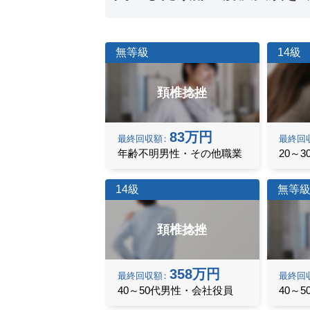
無等級
14級
頚椎捻挫
83万円
最終
回収額
最終
回
年齢不明男性・その他職業
20～
14級
無等
頚椎捻挫
358万円
最終
回収額
最終
回
40～50代男性・会社役員
40～