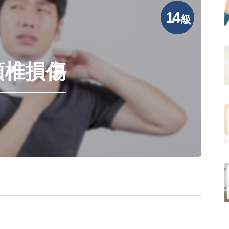
14
級
頚椎損傷