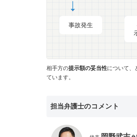
事故発生
相手方の
提示額の妥当性
について、
ています。
担当弁護士のコメント
岡野武志