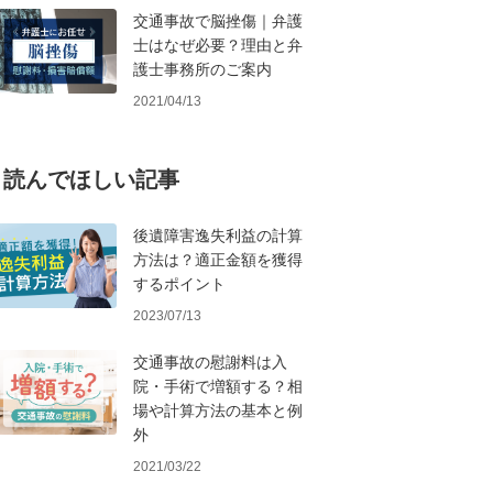
交通事故で脳挫傷｜弁護
士はなぜ必要？理由と弁
護士事務所のご案内
2021/04/13
読んでほしい記事
後遺障害逸失利益の計算
方法は？適正金額を獲得
するポイント
2023/07/13
交通事故の慰謝料は入
院・手術で増額する？相
場や計算方法の基本と例
外
2021/03/22