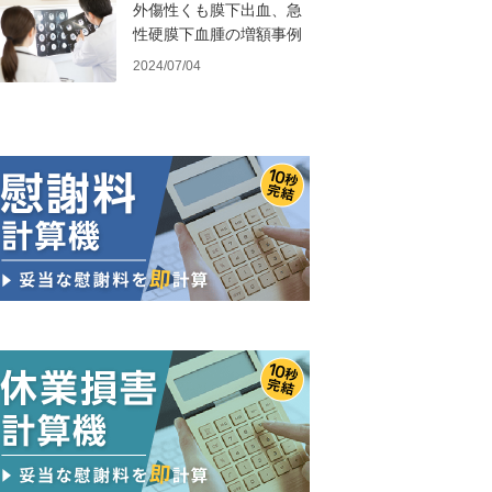
外傷性くも膜下出血、急
性硬膜下血腫の増額事例
2024/07/04