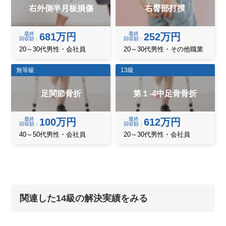
右外側半月板損傷
右臀部打撲
最終
最終
681万円
252万円
回収額
回収額
20～30代男性・会社員
20～30代男性・その他職業
無等級
13級
足関節骨折
第１-4中足骨骨折
最終
最終
100万円
612万円
回収額
回収額
40～50代男性・会社員
20～30代男性・会社員
関連した14級の解決実績をみる