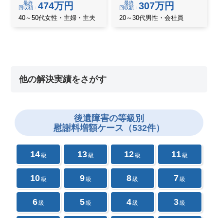
最終
最終
474万円
307万円
回収額
回収額
40～50代女性・主婦・主夫
20～30代男性・会社員
他の解決実績をさがす
後遺障害の
等級別
慰謝料増額ケース（532件）
14
13
12
11
級
級
級
級
10
9
8
7
級
級
級
級
6
5
4
3
級
級
級
級