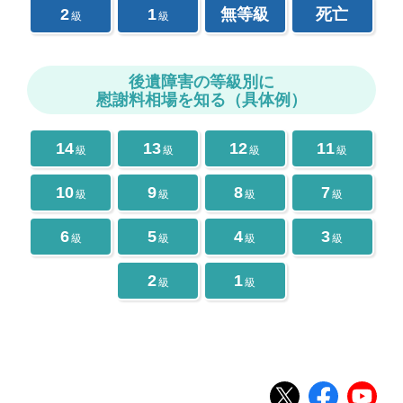
2
1
無等級
死亡
級
級
後遺障害の等級別に
慰謝料相場を知る（具体例）
14
13
12
11
級
級
級
級
10
9
8
7
級
級
級
級
6
5
4
3
級
級
級
級
2
1
級
級