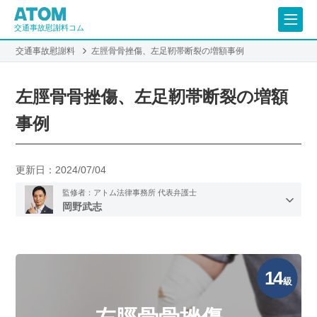
交通事故慰謝料コム
交通事故慰謝料
左脛骨骨挫傷、左足靭帯断裂の増額事例
左脛骨骨挫傷、左足靭帯断裂の増額
事例
更新日：
2024/07/04
監修者：アトム法律事務所 代表弁護士
岡野武志
14
級