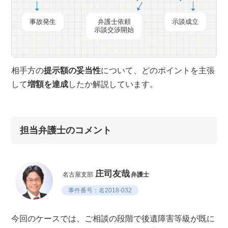
事故発生
弁護士依頼
示談成立
示談交渉開始
相手方の
提示額の妥当性
について、どのポイントを主張
して
増額を達成
したか解説しています。
担当弁護士のコメント
庄司友哉
名古屋支部
弁護士
事件番号：名2018-032
今回のケースでは、ご相談の段階で後遺障害等級が既に