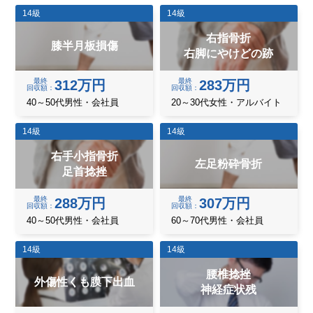
14級
14級
右指骨折
膝半月板損傷
右脚にやけどの跡
最終
最終
312万円
283万円
回収額
回収額
40～50代男性・会社員
20～30代女性・アルバイト
14級
14級
右手小指骨折
左足粉砕骨折
足首捻挫
最終
最終
288万円
307万円
回収額
回収額
40～50代男性・会社員
60～70代男性・会社員
14級
14級
腰椎捻挫
外傷性くも膜下出血
神経症状残