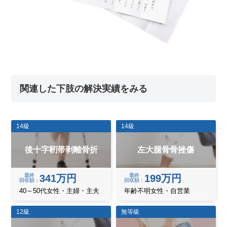
関連した下肢の解決実績をみる
14級
14級
後十字靭帯剥離骨折
左大腿骨骨挫傷
最終
最終
341万円
199万円
回収額
回収額
40～50代女性・主婦・主夫
年齢不明女性・自営業
12級
無等級