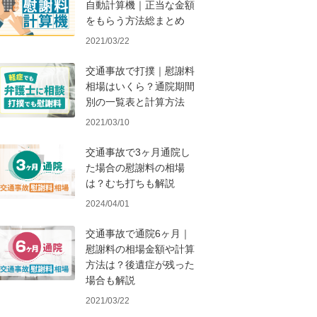
自動計算機｜正当な金額
をもらう方法総まとめ
2021/03/22
交通事故で打撲｜慰謝料
相場はいくら？通院期間
別の一覧表と計算方法
2021/03/10
交通事故で3ヶ月通院し
た場合の慰謝料の相場
は？むち打ちも解説
2024/04/01
交通事故で通院6ヶ月｜
慰謝料の相場金額や計算
方法は？後遺症が残った
場合も解説
2021/03/22