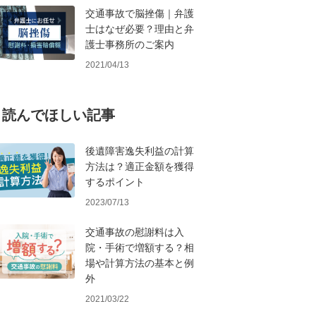
交通事故で脳挫傷｜弁護
士はなぜ必要？理由と弁
護士事務所のご案内
2021/04/13
読んでほしい記事
後遺障害逸失利益の計算
方法は？適正金額を獲得
するポイント
2023/07/13
交通事故の慰謝料は入
院・手術で増額する？相
場や計算方法の基本と例
外
2021/03/22