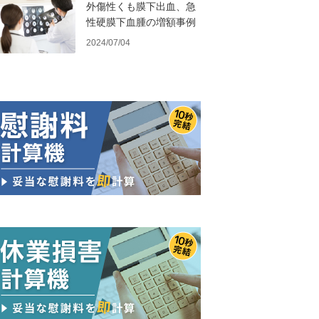
外傷性くも膜下出血、急
性硬膜下血腫の増額事例
2024/07/04