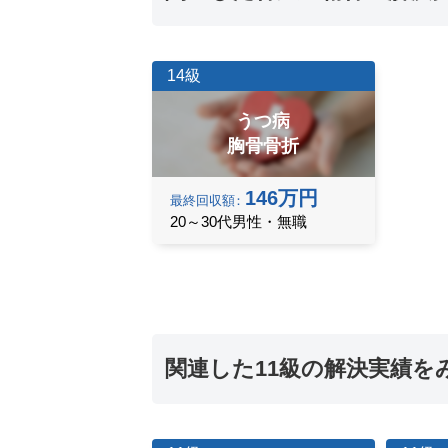
14級
うつ病
胸骨骨折
146万円
最終
回収額
20～30代男性・無職
関連した11級の解決実績を