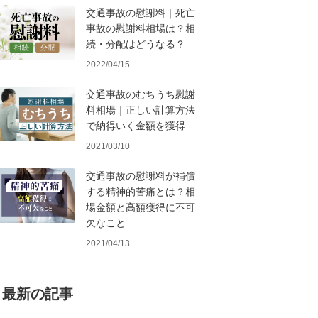
交通事故の慰謝料｜死亡
事故の慰謝料相場は？相
続・分配はどうなる？
2022/04/15
交通事故のむちうち慰謝
料相場｜正しい計算方法
で納得いく金額を獲得
2021/03/10
交通事故の慰謝料が補償
する精神的苦痛とは？相
場金額と高額獲得に不可
欠なこと
2021/04/13
最新の記事