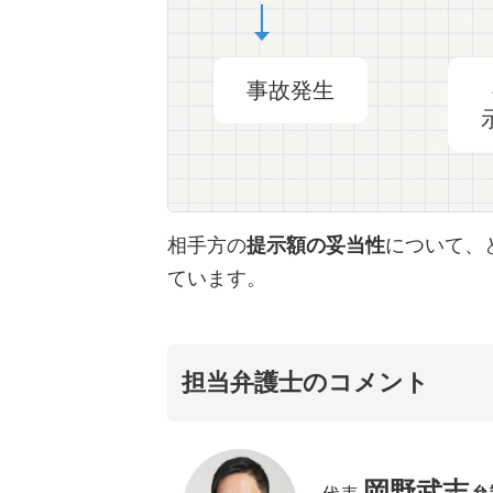
事故発生
相手方の
提示額の妥当性
について、
ています。
担当弁護士のコメント
岡野武志