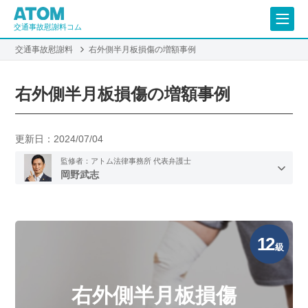
交通事故慰謝料コム
交通事故慰謝料
右外側半月板損傷の増額事例
右外側半月板損傷の増額事例
更新日：
2024/07/04
監修者：アトム法律事務所 代表弁護士
岡野武志
12
級
右外側半月板損傷