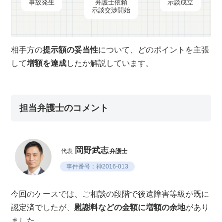
事故発生
弁護士依頼
示談成立
示談交渉開始
相手方の
提示額の妥当性
について、どのポイントを主張
して
増額を達成
したか解説しています。
担当弁護士のコメント
岡野武志
代表
弁護士
事件番号：神2016-013
今回のケースでは、ご相談の段階で後遺障害等級が既に
認定済でしたが、
慰謝料などの金額に増額の余地
があり
ました。