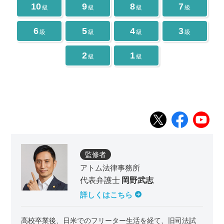
10
9
8
7
級
級
級
級
6
5
4
3
級
級
級
級
2
1
級
級
監修者
アトム法律事務所
代表弁護士
岡野武志
詳しくはこちら
高校卒業後、日米でのフリーター生活を経て、旧司法試