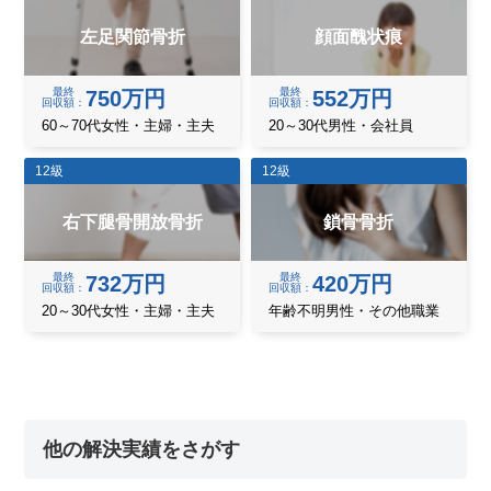
左足関節骨折
顔面醜状痕
最終
最終
750万円
552万円
回収額
回収額
60～70代女性・主婦・主夫
20～30代男性・会社員
12級
12級
右下腿骨開放骨折
鎖骨骨折
最終
最終
732万円
420万円
回収額
回収額
20～30代女性・主婦・主夫
年齢不明男性・その他職業
他の解決実績をさがす