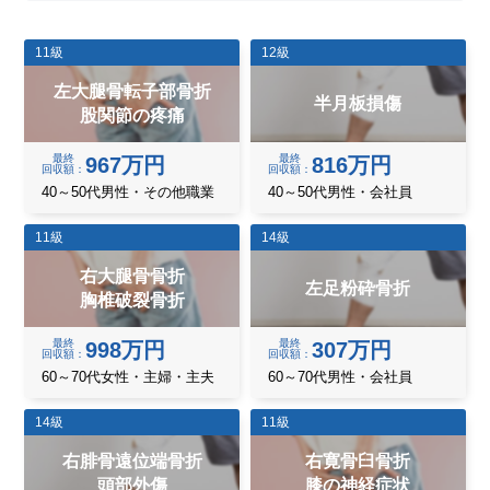
11級
12級
左大腿骨転子部骨折
半月板損傷
股関節の疼痛
最終
最終
967万円
816万円
回収額
回収額
40～50代男性・その他職業
40～50代男性・会社員
11級
14級
右大腿骨骨折
左足粉砕骨折
胸椎破裂骨折
最終
最終
998万円
307万円
回収額
回収額
60～70代女性・主婦・主夫
60～70代男性・会社員
14級
11級
右腓骨遠位端骨折
右寛骨臼骨折
頭部外傷
膝の神経症状