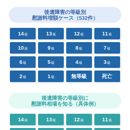
後遺障害の
等級別
慰謝料増額ケース（532件）
14
13
12
11
級
級
級
級
10
9
8
7
級
級
級
級
6
5
4
3
級
級
級
級
2
1
無等級
死亡
級
級
後遺障害の等級別に
慰謝料相場を知る（具体例）
14
13
12
11
級
級
級
級