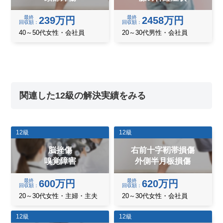
最終
最終
239万円
2458万円
回収額
回収額
40～50代女性・会社員
20～30代男性・会社員
関連した12級の解決実績をみる
12級
12級
脳挫傷
右前十字靭帯損傷
嗅覚障害
外側半月板損傷
最終
最終
600万円
620万円
回収額
回収額
20～30代女性・主婦・主夫
20～30代女性・会社員
12級
12級