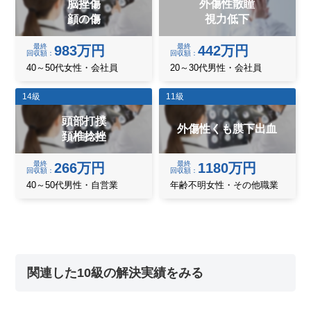
脳挫傷
外傷性散瞳
顔の傷
視力低下
最終
最終
983万円
442万円
回収額
回収額
40～50代女性・会社員
20～30代男性・会社員
14級
11級
頭部打撲
外傷性くも膜下出血
頚椎捻挫
最終
最終
266万円
1180万円
回収額
回収額
40～50代男性・自営業
年齢不明女性・その他職業
関連した10級の解決実績をみる