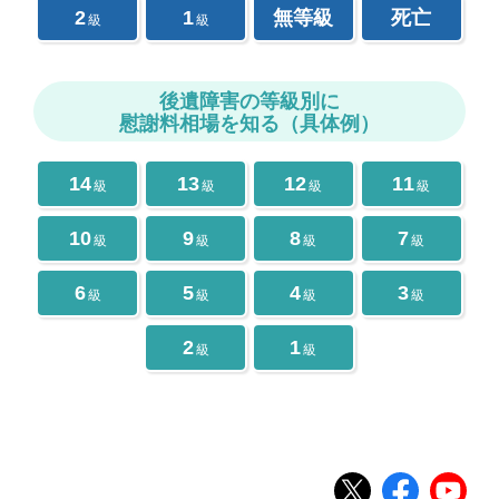
2
1
無等級
死亡
級
級
後遺障害の等級別に
慰謝料相場を知る（具体例）
14
13
12
11
級
級
級
級
10
9
8
7
級
級
級
級
6
5
4
3
級
級
級
級
2
1
級
級