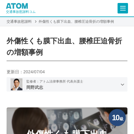
交通事故慰謝料コム
交通事故慰謝料
外傷性くも膜下出血、腰椎圧迫骨折の増額事例
外傷性くも膜下出血、腰椎圧迫骨折
の増額事例
更新日：
2024/07/04
監修者：アトム法律事務所 代表弁護士
岡野武志
10
級