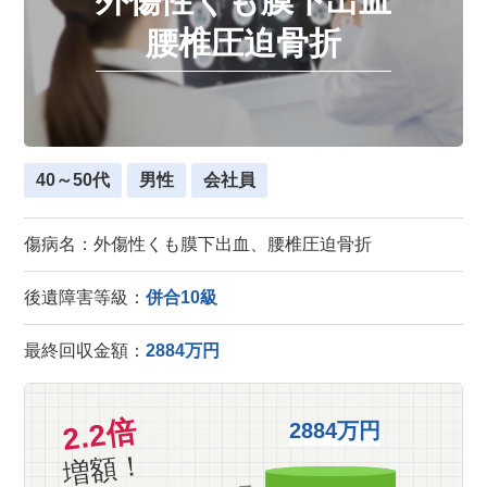
外傷性くも膜下出血
腰椎圧迫骨折
40～50代
男性
会社員
傷病名：外傷性くも膜下出血、腰椎圧迫骨折
後遺障害等級：
併合10級
最終回収金額：
2884万円
2.2倍
2884万円
増額！