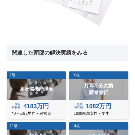
関連した頭部の解決実績をみる
7級
10級
片耳半分欠損
高次脳機能障害
腰骨骨折
最終
最終
4183万円
1082万円
回収額
回収額
40～50代男性・経営者
10歳未満女性・学生
11級
14級