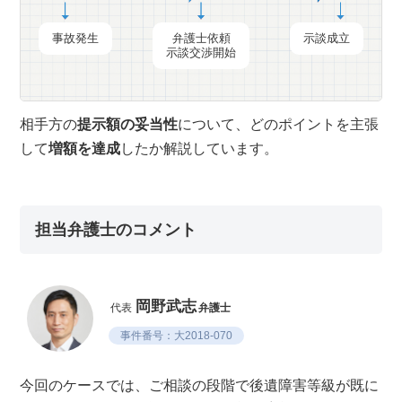
事故発生
弁護士依頼
示談成立
示談交渉開始
相手方の
提示額の妥当性
について、どのポイントを主張
して
増額を達成
したか解説しています。
担当弁護士のコメント
岡野武志
代表
弁護士
事件番号：大2018-070
今回のケースでは、ご相談の段階で後遺障害等級が既に