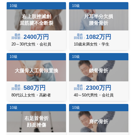
10級
10級
右上肢挫滅創
片耳半分欠損
屈筋腱不全断裂
腰骨骨折
最終
最終
2400万円
1082万円
回収額
回収額
20～30代女性・会社員
10歳未満女性・学生
10級
10級
大腿骨人工骨頭置換
鎖骨骨折
最終
最終
580万円
2300万円
回収額
回収額
80代以上女性・高齢者
40～50代男性・会社員
10級
10級
右足首骨折
肩の骨折
顔面挫傷