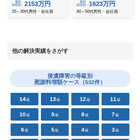
最終
最終
2153万円
1623万円
回収額
回収額
20～30代男性・会社員
40～50代男性・会社員
他の解決実績をさがす
後遺障害の
等級別
慰謝料増額ケース（532件）
14
13
12
11
級
級
級
級
10
9
8
7
級
級
級
級
6
5
4
3
級
級
級
級