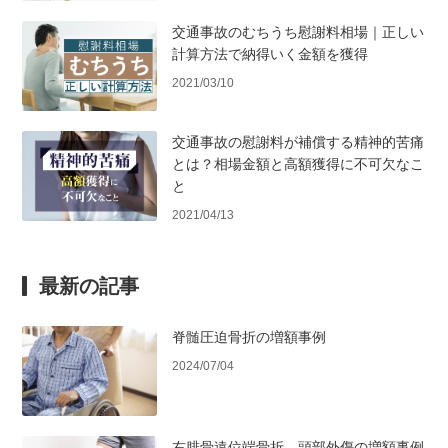
交通事故のむちうち慰謝料相場｜正しい
計算方法で納得いく金額を獲得
2021/03/10
交通事故の慰謝料が補償する精神的苦痛
とは？相場金額と高額獲得に不可欠なこ
と
2021/04/13
最新の記事
脊髄圧迫骨折の増額事例
2024/07/04
右腓骨遠位端骨折、頭部外傷の増額事例