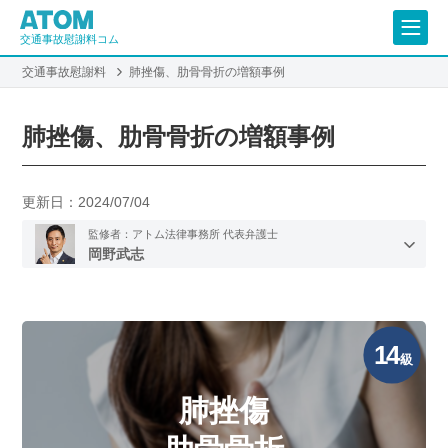
交通事故慰謝料コム
交通事故慰謝料
肺挫傷、肋骨骨折の増額事例
肺挫傷、肋骨骨折の増額事例
更新日：
2024/07/04
監修者：アトム法律事務所 代表弁護士
岡野武志
14
級
肺挫傷