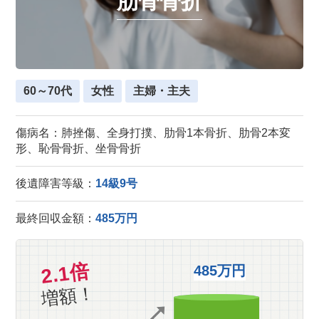
肋骨骨折
60～70代
女性
主婦・主夫
傷病名：肺挫傷、全身打撲、肋骨1本骨折、肋骨2本変
形、恥骨骨折、坐骨骨折
後遺障害等級：
14級9号
最終回収金額：
485万円
2.1倍
485万円
増額！