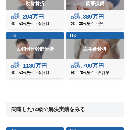
肋骨骨折
靭帯損傷
最終
最終
294万円
389万円
回収額
回収額
40～50代男性・会社員
20～30代男性・学生
11級
11級
左鎖骨骨幹部骨折
左手首骨折
最終
最終
1180万円
700万円
回収額
回収額
40～50代男性・会社員
60～70代男性・自営業
関連した14級の解決実績をみる