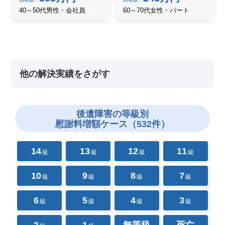
40～50代男性・会社員
60～70代女性・パート
他の解決実績をさがす
後遺障害の
等級別
慰謝料増額ケース（532件）
14
13
12
11
級
級
級
級
10
9
8
7
級
級
級
級
6
5
4
3
級
級
級
級