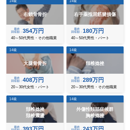
14級
14級
右鎖骨骨折
右手薬指屈筋腱損傷
最終
最終
354万円
180万円
回収額
回収額
40～50代男性・その他職業
40～50代男性・パート
14級
14級
大腿骨骨折
頚椎捻挫
最終
最終
408万円
289万円
回収額
回収額
20～30代女性・パート
20～30代男性・その他職業
14級
14級
頚椎捻挫
外傷性頚部症候群
頚椎震盪
胸椎捻挫
最終
最終
393万円
243万円
回収額
回収額