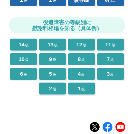
2
1
無等級
死亡
級
級
後遺障害の等級別に
慰謝料相場を知る（具体例）
14
13
12
11
級
級
級
級
10
9
8
7
級
級
級
級
6
5
4
3
級
級
級
級
2
1
級
級