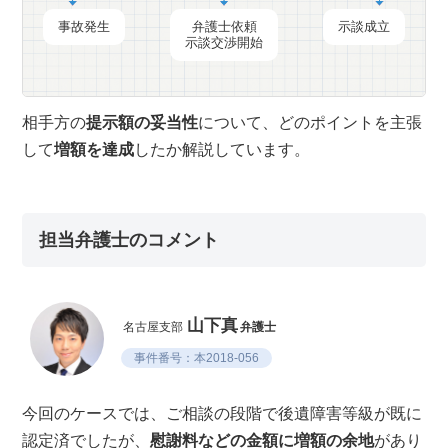
事故発生
弁護士依頼
示談成立
示談交渉開始
相手方の
提示額の妥当性
について、どのポイントを主張
して
増額を達成
したか解説しています。
担当弁護士のコメント
山下真
名古屋支部
弁護士
事件番号：本2018-056
今回のケースでは、ご相談の段階で後遺障害等級が既に
認定済でしたが、
慰謝料などの金額に増額の余地
があり