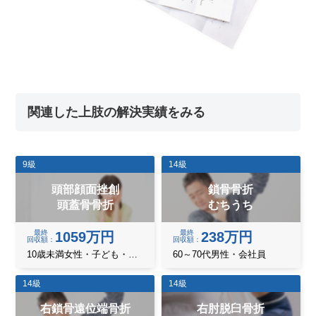
関連した上肢の解決実績をみる
9級
14級
頭部顔面挫創
鎖骨骨折
頭蓋骨骨折
むちうち
最終
最終
1059万円
238万円
回収額
回収額
10歳未満女性・子ども・乳幼児
60～70代男性・会社員
14級
14級
右鎖骨遠位端骨折
右肘脱臼骨折