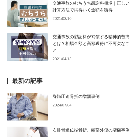
交通事故のむちうち慰謝料相場｜正しい
計算方法で納得いく金額を獲得
2021/03/10
交通事故の慰謝料が補償する精神的苦痛
とは？相場金額と高額獲得に不可欠なこ
と
2021/04/13
最新の記事
脊髄圧迫骨折の増額事例
2024/07/04
右腓骨遠位端骨折、頭部外傷の増額事例