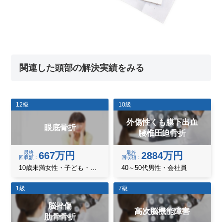
関連した頭部の解決実績をみる
12級
10級
外傷性くも膜下出血
眼底骨折
腰椎圧迫骨折
最終
最終
667万円
2884万円
回収額
回収額
10歳未満女性・子ども・乳幼児
40～50代男性・会社員
1級
7級
脳挫傷
高次脳機能障害
肋骨骨折