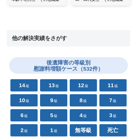
他の解決実績をさがす
後遺障害の
等級別
慰謝料増額ケース（532件）
14
13
12
11
級
級
級
級
10
9
8
7
級
級
級
級
6
5
4
3
級
級
級
級
2
1
無等級
死亡
級
級