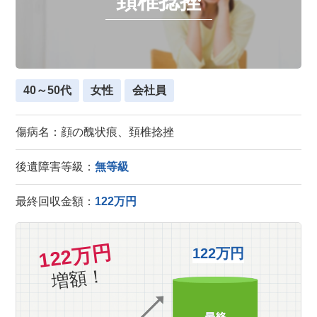
頚椎捻挫
40～50代
女性
会社員
傷病名：顔の醜状痕、頚椎捻挫
後遺障害等級：
無等級
最終回収金額：
122万円
122万円
122万円
増額！