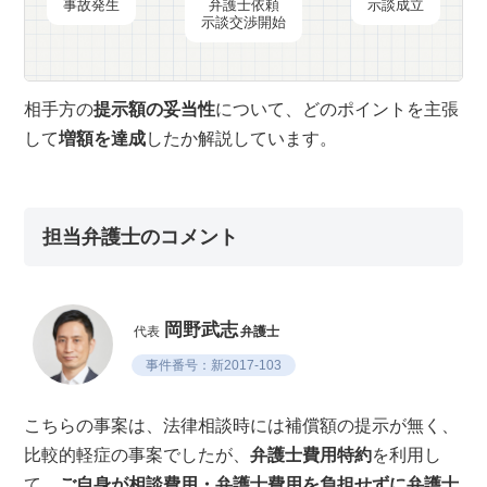
事故発生
弁護士依頼
示談成立
示談交渉開始
相手方の
提示額の妥当性
について、どのポイントを主張
して
増額を達成
したか解説しています。
担当弁護士のコメント
岡野武志
代表
弁護士
事件番号：新2017-103
こちらの事案は、法律相談時には補償額の提示が無く、
比較的軽症の事案でしたが、
弁護士費用特約
を利用し
て、
ご自身が相談費用・弁護士費用を負担せずに弁護士