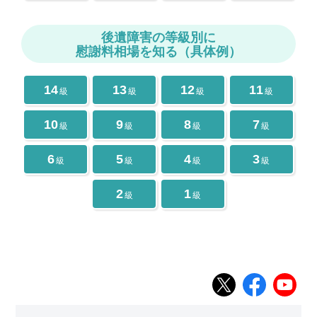
後遺障害の等級別に
慰謝料相場を知る（具体例）
14
13
12
11
級
級
級
級
10
9
8
7
級
級
級
級
6
5
4
3
級
級
級
級
2
1
級
級