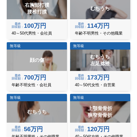
右胸部打撲
むちうち
腰椎打撲
最終
最終
100万円
114万円
回収額
回収額
40～50代男性・会社員
年齢不明男性・その他職業
無等級
無等級
むちうち
顔の傷
左足捻挫
最終
最終
700万円
173万円
回収額
回収額
年齢不明女性・会社員
40～50代女性・自営業
無等級
無等級
上顎骨骨折
むちうち
狭窄骨骨折
最終
最終
56万円
120万円
回収額
回収額
年齢不明男性・その他職業
40～50代女性・その他職業