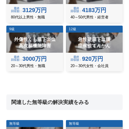
最終
最終
3129万円
4183万円
回収額
回収額
80代以上男性・無職
40～50代男性・経営者
9級
12級
外傷性くも膜下出血
急性硬膜下血腫
高次脳機能障害
症候性てんかん
最終
最終
3000万円
920万円
回収額
回収額
20～30代男性・無職
20～30代女性・会社員
関連した無等級の解決実績をみる
無等級
無等級