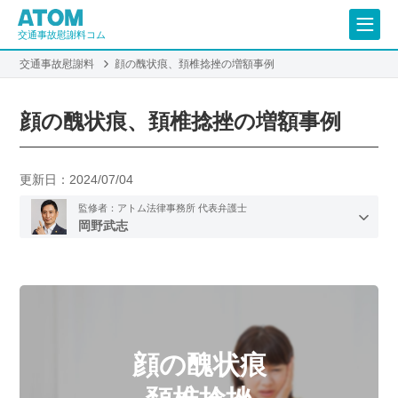
交通事故慰謝料コム
交通事故慰謝料
顔の醜状痕、頚椎捻挫の増額事例
顔の醜状痕、頚椎捻挫の増額事例
更新日：
2024/07/04
監修者：アトム法律事務所 代表弁護士
岡野武志
顔の醜状痕