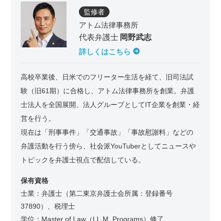
監修者
アトム法律事務所
代表弁護士
岡野武志
詳しくはこちら
高校卒業後、日米でのフリーター生活を経て、旧司法試
験（旧61期）に合格し、アトム法律事務所を創業。弁護
士法人を全国展開、法人グループとしてIT企業を創業・経
営を行う。
現在は「刑事事件」「交通事故」「事故慰謝料」などの
弁護活動を行う傍ら、社会派YouTuberとしてニュースや
トピックを弁護士視点で配信している。
保有資格
士業：弁護士（第二東京弁護士会所属：登録番号
37890）、税理士
学位：Master of Law（LL.M. Programs）修了