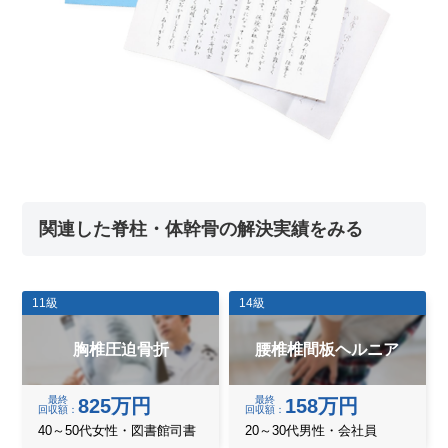
関連した脊柱・体幹骨の解決実績をみる
11級
14級
胸椎圧迫骨折
腰椎椎間板ヘルニア
最終
最終
825万円
158万円
回収額
回収額
40～50代女性・図書館司書
20～30代男性・会社員