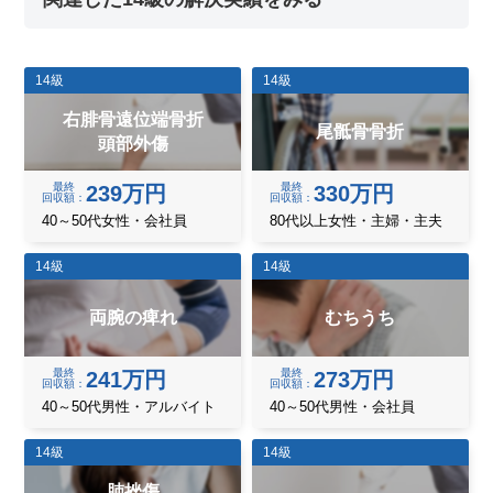
14級
14級
右腓骨遠位端骨折
尾骶骨骨折
頭部外傷
最終
最終
239万円
330万円
回収額
回収額
40～50代女性・会社員
80代以上女性・主婦・主夫
14級
14級
両腕の痺れ
むちうち
最終
最終
241万円
273万円
回収額
回収額
40～50代男性・アルバイト
40～50代男性・会社員
14級
14級
肺挫傷