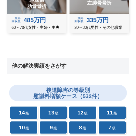
左腓骨骨折
肋骨骨折
最終
最終
485万円
335万円
回収額
回収額
60～70代女性・主婦・主夫
20～30代男性・その他職業
他の解決実績をさがす
後遺障害の
等級別
慰謝料増額ケース（532件）
14
13
12
11
級
級
級
級
10
9
8
7
級
級
級
級