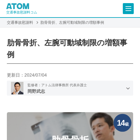
交通事故慰謝料コム
交通事故慰謝料
肋骨骨折、左腕可動域制限の増額事例
肋骨骨折、左腕可動域制限の増額事
例
更新日：
2024/07/04
監修者：アトム法律事務所 代表弁護士
岡野武志
14
級