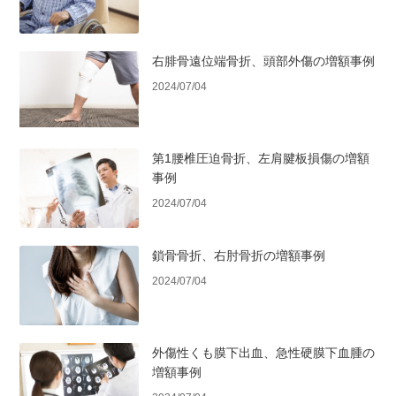
右腓骨遠位端骨折、頭部外傷の増額事例
2024/07/04
第1腰椎圧迫骨折、左肩腱板損傷の増額
事例
2024/07/04
鎖骨骨折、右肘骨折の増額事例
2024/07/04
外傷性くも膜下出血、急性硬膜下血腫の
増額事例