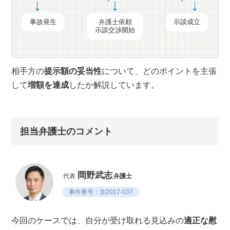
事故発生
弁護士依頼
示談成立
示談交渉開始
相手方の
提示額の妥当性
について、どのポイントを主張
して
増額を達成
したか解説しています。
担当弁護士のコメント
岡野武志
代表
弁護士
事件番号：京2017-037
今回のケースでは、自分が受け取れる見込みの
適正な慰