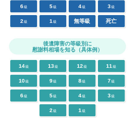
6
5
4
3
級
級
級
級
2
1
無等級
死亡
級
級
後遺障害の等級別に
慰謝料相場を知る（具体例）
14
13
12
11
級
級
級
級
10
9
8
7
級
級
級
級
6
5
4
3
級
級
級
級
2
1
級
級