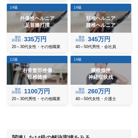
14級
14級
外傷性ヘルニア
頚椎ヘルニア
足首膝打撲
腰椎ヘルニア
最終
最終
335万円
345万円
回収額
回収額
20～30代女性・その他職業
40～50代男性・会社員
12級
14級
右骨盤部挫傷
腰椎捻挫
頚椎捻挫
神経症状残
最終
最終
1100万円
260万円
回収額
回収額
20～30代男性・その他職業
40～50代女性・介護士
関連した14級の解決実績をみる