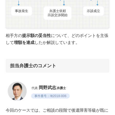
事故発生
弁護士依頼
示談成立
示談交渉開始
相手方の
提示額の妥当性
について、どのポイントを主張
して
増額を達成
したか解説しています。
担当弁護士のコメント
岡野武志
代表
弁護士
事件番号：埼2018-006
今回のケースでは、ご相談の段階で後遺障害等級が既に