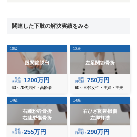
関連した下肢の解決実績をみる
10級
12級
股関節脱臼
左足関節骨折
最終
最終
1200万円
750万円
回収額
回収額
60～70代男性・高齢者
60～70代女性・主婦・主夫
14級
14級
右踵粉砕骨折
右ひざ靭帯損傷
右膝裂傷骨折
左脚打撲
最終
最終
255万円
290万円
回収額
回収額