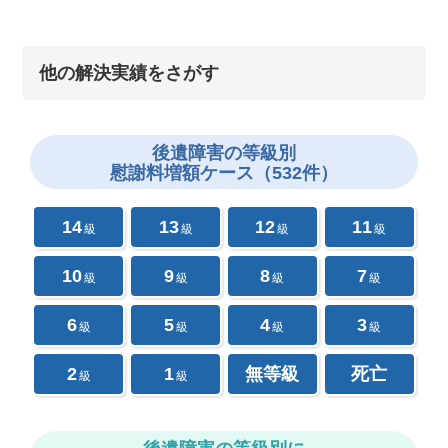
他の解決実績をさがす
後遺障害の
等級別
慰謝料増額ケース（532件）
14
13
12
11
級
級
級
級
10
9
8
7
級
級
級
級
6
5
4
3
級
級
級
級
2
1
無等級
死亡
級
級