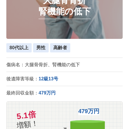
大腿骨骨折
腎機能の低下
80代以上
男性
高齢者
傷病名：大腿骨骨折、腎機能の低下
後遺障害等級：
12級13号
最終回収金額：
479万円
479万円
5.1倍
増額！