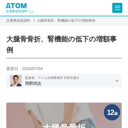
交通事故慰謝料コム
交通事故慰謝料
大腿骨骨折、腎機能の低下の増額事例
大腿骨骨折、腎機能の低下の増額事
例
更新日：
2024/07/04
監修者：アトム法律事務所 代表弁護士
岡野武志
12
級