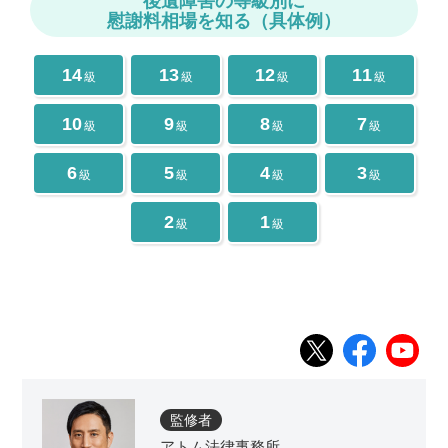
後遺障害の等級別に
慰謝料相場を知る（具体例）
14
13
12
11
級
級
級
級
10
9
8
7
級
級
級
級
6
5
4
3
級
級
級
級
2
1
級
級
監修者
アトム法律事務所