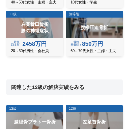
40～50代女性・主婦・主夫
10代女性・学生
11級
無等級
右寛骨臼骨折
腰椎圧迫骨折
膝の神経症状
最終
最終
2458万円
850万円
回収額
回収額
20～30代男性・会社員
60～70代女性・主婦・主夫
関連した12級の解決実績をみる
12級
12級
膝脛骨プラトー骨折
左足首骨折