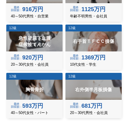
最終
最終
916万円
1125万円
回収額
回収額
40～50代男性・自営業
年齢不明男性・会社員
12級
12級
急性硬膜下血腫
右手首ＴＦＣＣ損傷
症候性てんかん
最終
最終
920万円
1369万円
回収額
回収額
20～30代女性・会社員
10代女性・学生
12級
12級
胸骨骨折
右外側半月板損傷
最終
最終
593万円
681万円
回収額
回収額
40～50代女性・パート
20～30代男性・会社員