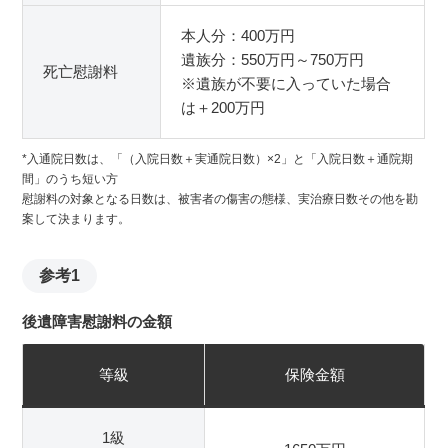
本人分：400万円
遺族分：550万円～750万円
死亡慰謝料
※遺族が不要に入っていた場合
は＋200万円
*入通院日数は、「（入院日数＋実通院日数）×2」と「入院日数＋通院期
間」のうち短い方
慰謝料の対象となる日数は、被害者の傷害の態様、実治療日数その他を勘
案して決まります。
参考1
後遺障害慰謝料の金額
等級
保険金額
1級