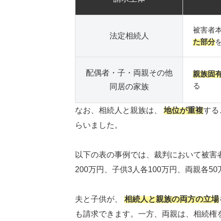
被害者
法定相続人
た部分
配偶者・子・両親その他
親族固
る
同居の家族
なお、相続人と親族は、
地位が重複
する
らいました。
以下の表の事例では、裁判において被害者
200万円、子供3人各100万円、両親各
夫と子供が、
相続人と親族の両方の立場
も請求できます。一方、両親は、相続権