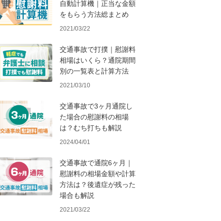
自動計算機｜正当な金額
をもらう方法総まとめ
2021/03/22
交通事故で打撲｜慰謝料
相場はいくら？通院期間
別の一覧表と計算方法
2021/03/10
交通事故で3ヶ月通院し
た場合の慰謝料の相場
は？むち打ちも解説
2024/04/01
交通事故で通院6ヶ月｜
慰謝料の相場金額や計算
方法は？後遺症が残った
場合も解説
2021/03/22