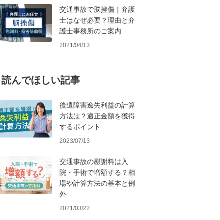
交通事故で脳挫傷｜弁護
士はなぜ必要？理由と弁
護士事務所のご案内
2021/04/13
読んでほしい記事
後遺障害逸失利益の計算
方法は？適正金額を獲得
するポイント
2023/07/13
交通事故の慰謝料は入
院・手術で増額する？相
場や計算方法の基本と例
外
2021/03/22