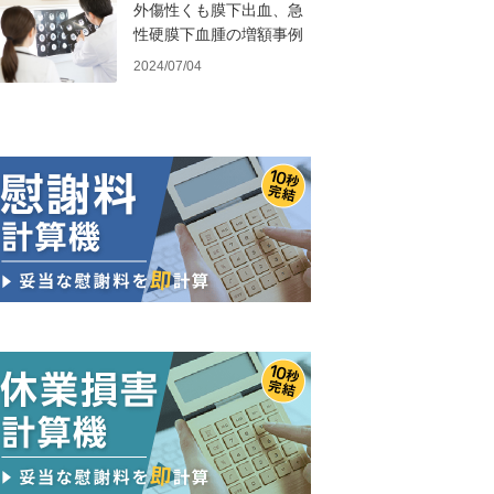
外傷性くも膜下出血、急
性硬膜下血腫の増額事例
2024/07/04