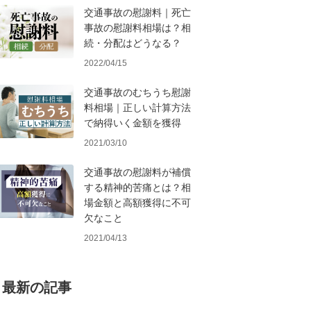
交通事故の慰謝料｜死亡
事故の慰謝料相場は？相
続・分配はどうなる？
2022/04/15
交通事故のむちうち慰謝
料相場｜正しい計算方法
で納得いく金額を獲得
2021/03/10
交通事故の慰謝料が補償
する精神的苦痛とは？相
場金額と高額獲得に不可
欠なこと
2021/04/13
最新の記事