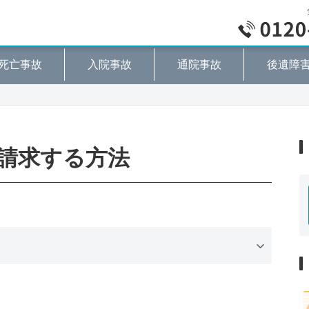
死亡事故
入院事故
通院事故
後遺障
請求する方法