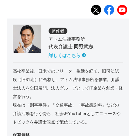
t
e
k
e
t
b
e
e
o
t
監修者
r
o
アトム法律事務所
k
代表弁護士
岡野武志
詳しくはこちら
高校卒業後、日米でのフリーター生活を経て、旧司法試
験（旧61期）に合格し、アトム法律事務所を創業。弁護
士法人を全国展開、法人グループとしてIT企業を創業・経
営を行う。
現在は「刑事事件」「交通事故」「事故慰謝料」などの
弁護活動を行う傍ら、社会派YouTuberとしてニュースや
トピックを弁護士視点で配信している。
保有資格