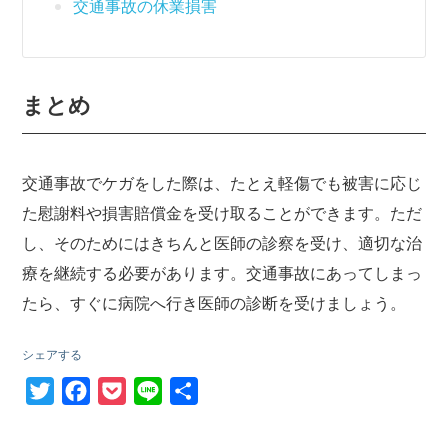
交通事故の休業損害
まとめ
交通事故でケガをした際は、たとえ軽傷でも被害に応じ
た慰謝料や損害賠償金を受け取ることができます。ただ
し、そのためにはきちんと医師の診察を受け、適切な治
療を継続する必要があります。交通事故にあってしまっ
たら、すぐに病院へ行き医師の診断を受けましょう。
シェアする
T
F
P
L
共
w
a
o
i
有
i
c
c
n