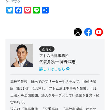
シェアする
T
F
P
L
共
w
a
o
i
有
i
c
c
n
t
e
k
e
t
b
e
e
o
t
監修者
r
o
アトム法律事務所
k
代表弁護士
岡野武志
詳しくはこちら
高校卒業後、日米でのフリーター生活を経て、旧司法試
験（旧61期）に合格し、アトム法律事務所を創業。弁護
士法人を全国展開、法人グループとしてIT企業を創業・経
営を行う。
現在は「刑事事件」「交通事故」「事故慰謝料」などの