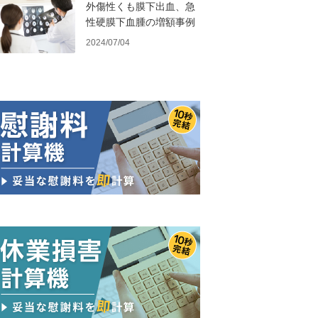
外傷性くも膜下出血、急
性硬膜下血腫の増額事例
2024/07/04