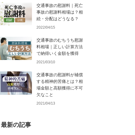
交通事故の慰謝料｜死亡
事故の慰謝料相場は？相
続・分配はどうなる？
2022/04/15
交通事故のむちうち慰謝
料相場｜正しい計算方法
で納得いく金額を獲得
2021/03/10
交通事故の慰謝料が補償
する精神的苦痛とは？相
場金額と高額獲得に不可
欠なこと
2021/04/13
最新の記事