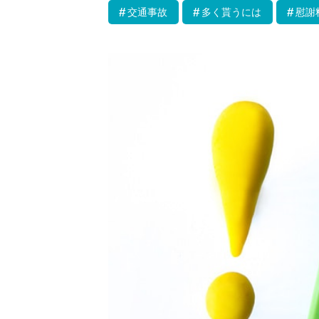
交通事故
多く貰うには
慰謝