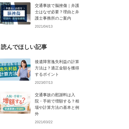
交通事故で脳挫傷｜弁護
士はなぜ必要？理由と弁
護士事務所のご案内
2021/04/13
読んでほしい記事
後遺障害逸失利益の計算
方法は？適正金額を獲得
するポイント
2023/07/13
交通事故の慰謝料は入
院・手術で増額する？相
場や計算方法の基本と例
外
2021/03/22