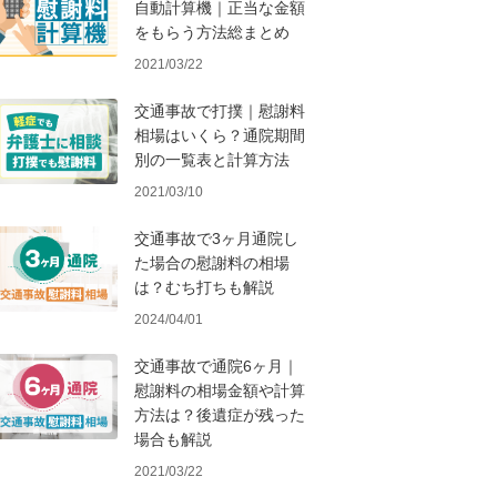
自動計算機｜正当な金額
をもらう方法総まとめ
2021/03/22
交通事故で打撲｜慰謝料
相場はいくら？通院期間
別の一覧表と計算方法
2021/03/10
交通事故で3ヶ月通院し
た場合の慰謝料の相場
は？むち打ちも解説
2024/04/01
交通事故で通院6ヶ月｜
慰謝料の相場金額や計算
方法は？後遺症が残った
場合も解説
2021/03/22