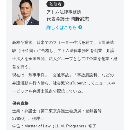
監修者
アトム法律事務所
代表弁護士
岡野武志
詳しくはこちら
高校卒業後、日米でのフリーター生活を経て、旧司法試
験（旧61期）に合格し、アトム法律事務所を創業。弁護
士法人を全国展開、法人グループとしてIT企業を創業・経
営を行う。
現在は「刑事事件」「交通事故」「事故慰謝料」などの
弁護活動を行う傍ら、社会派YouTuberとしてニュースや
トピックを弁護士視点で配信している。
保有資格
士業：弁護士（第二東京弁護士会所属：登録番号
37890）、税理士
学位：Master of Law（LL.M. Programs）修了