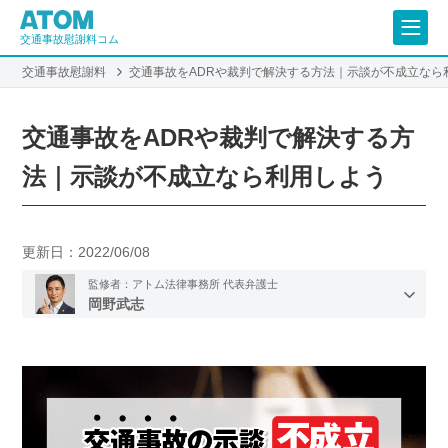
交通事故慰謝料コム
交通事故慰謝料
交通事故をADRや裁判で解決する方法｜示談が不成立なら
交通事故をADRや裁判で解決する方
法｜示談が不成立なら利用しよう
更新日：
2022/06/08
監修者：アトム法律事務所 代表弁護士
岡野武志