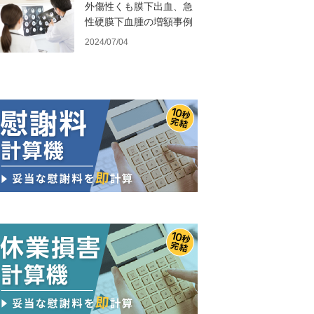
外傷性くも膜下出血、急
性硬膜下血腫の増額事例
2024/07/04