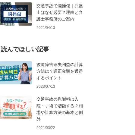
交通事故で脳挫傷｜弁護
士はなぜ必要？理由と弁
護士事務所のご案内
2021/04/13
読んでほしい記事
後遺障害逸失利益の計算
方法は？適正金額を獲得
するポイント
2023/07/13
交通事故の慰謝料は入
院・手術で増額する？相
場や計算方法の基本と例
外
2021/03/22