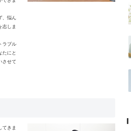
ができま
ず、悩ん
を志しま
トラブル
なたにと
いさせて
してきま