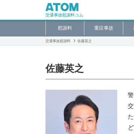
交通事故慰謝料コム
慰謝料
重症事故
交通事故慰謝料
佐藤英之
佐藤英之
警
交
た
ど