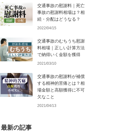
交通事故の慰謝料｜死亡
事故の慰謝料相場は？相
続・分配はどうなる？
2022/04/15
交通事故のむちうち慰謝
料相場｜正しい計算方法
で納得いく金額を獲得
2021/03/10
交通事故の慰謝料が補償
する精神的苦痛とは？相
場金額と高額獲得に不可
欠なこと
2021/04/13
最新の記事