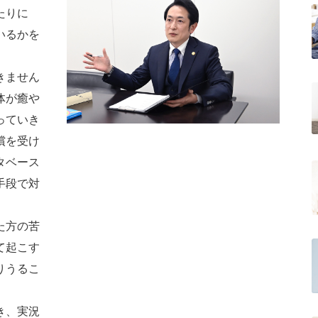
たりに
いるかを
きません
体が癒や
っていき
償を受け
タベース
手段で対
た方の苦
て起こす
りうるこ
き、実況