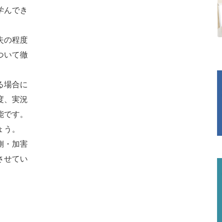
学んでき
失の程度
ついて徹
る場合に
度、実況
能です。
ょう。
側・加害
させてい