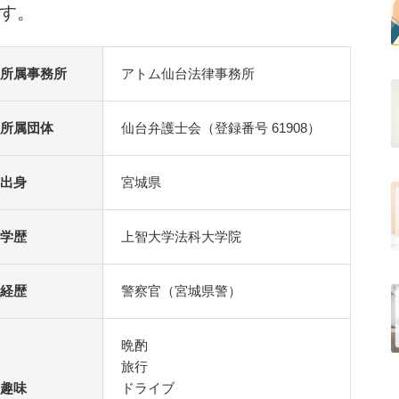
す。
所属事務所
アトム仙台法律事務所
所属団体
仙台弁護士会（登録番号 61908）
出身
宮城県
学歴
上智大学法科大学院
経歴
警察官（宮城県警）
晩酌
旅行
趣味
ドライブ