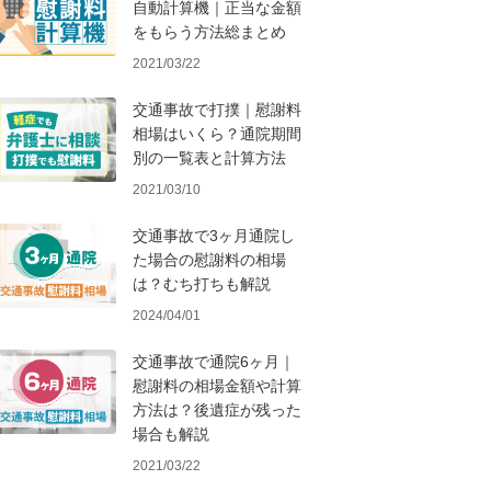
自動計算機｜正当な金額
をもらう方法総まとめ
2021/03/22
交通事故で打撲｜慰謝料
相場はいくら？通院期間
別の一覧表と計算方法
2021/03/10
交通事故で3ヶ月通院し
た場合の慰謝料の相場
は？むち打ちも解説
2024/04/01
交通事故で通院6ヶ月｜
慰謝料の相場金額や計算
方法は？後遺症が残った
場合も解説
2021/03/22