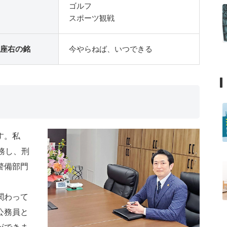
ゴルフ
スポーツ観戦
座右の銘
今やらねば、いつできる
す。私
務し、刑
警備部門
関わって
公務員と