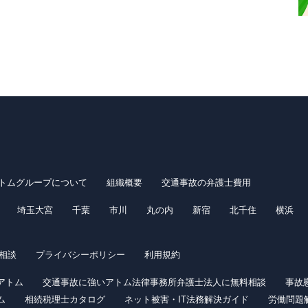
トムグループについて
組織概要
交通事故の弁護士費用
埼玉大宮
千葉
市川
丸の内
新宿
北千住
横浜
律相談
プライバシーポリシー
利用規約
アトム
交通事故に強いアトム法律事務所弁護士法人に無料相談
事故
ム
相続税理士カタログ
ネット被害・IT法務解決ガイド
労働問題