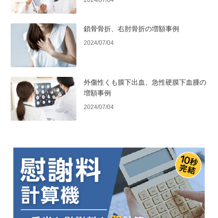
鎖骨骨折、右肘骨折の増額事例
2024/07/04
外傷性くも膜下出血、急性硬膜下血腫の
増額事例
2024/07/04