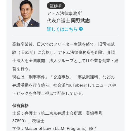
監修者
アトム法律事務所
代表弁護士
岡野武志
詳しくはこちら
高校卒業後、日米でのフリーター生活を経て、旧司法試
験（旧61期）に合格し、アトム法律事務所を創業。弁護
士法人を全国展開、法人グループとしてIT企業を創業・経
営を行う。
現在は「刑事事件」「交通事故」「事故慰謝料」などの
弁護活動を行う傍ら、社会派YouTuberとしてニュースや
トピックを弁護士視点で配信している。
保有資格
士業：弁護士（第二東京弁護士会所属：登録番号
37890）、税理士
学位：Master of Law（LL.M. Programs）修了