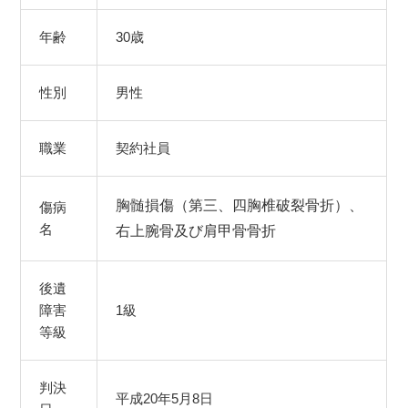
年齢
30歳
性別
男性
職業
契約社員
胸髄損傷（第三、四胸椎破裂骨折）、
傷病
名
右上腕骨及び肩甲骨骨折
後遺
障害
1級
等級
判決
平成20年5月8日