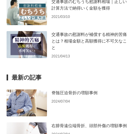
交通事故のむちうち慰謝料相場｜正しい
計算方法で納得いく金額を獲得
2021/03/10
交通事故の慰謝料が補償する精神的苦痛
とは？相場金額と高額獲得に不可欠なこ
と
2021/04/13
最新の記事
脊髄圧迫骨折の増額事例
2024/07/04
右腓骨遠位端骨折、頭部外傷の増額事例