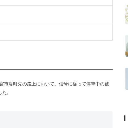
県西宮市堤町先の路上において、信号に従って停車中の被
した。