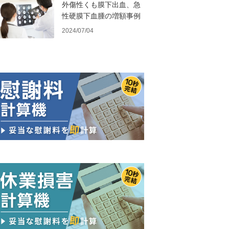
外傷性くも膜下出血、急
性硬膜下血腫の増額事例
2024/07/04