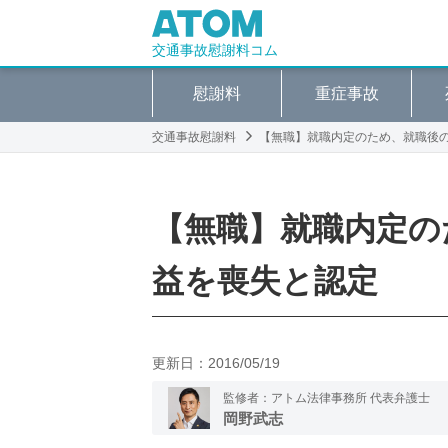
交通事故慰謝料コム
慰謝料
重症事故
交通事故慰謝料
【無職】就職内定のため、就職後
【無職】就職内定の
益を喪失と認定
更新日：
2016/05/19
監修者：アトム法律事務所 代表弁護士
岡野武志