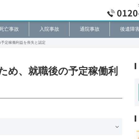
死亡事故
入院事故
通院事故
後遺障
の予定稼働利益を喪失と認定
ため、就職後の予定稼働利