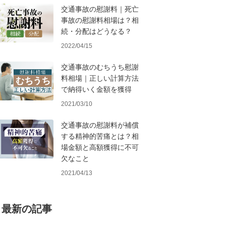
交通事故の慰謝料｜死亡
事故の慰謝料相場は？相
続・分配はどうなる？
2022/04/15
交通事故のむちうち慰謝
料相場｜正しい計算方法
で納得いく金額を獲得
2021/03/10
交通事故の慰謝料が補償
する精神的苦痛とは？相
場金額と高額獲得に不可
欠なこと
2021/04/13
最新の記事