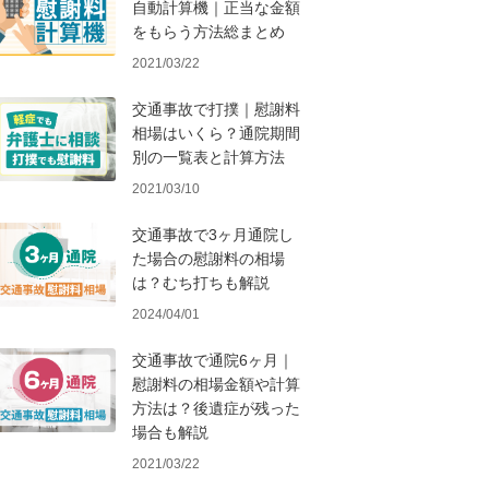
自動計算機｜正当な金額
をもらう方法総まとめ
2021/03/22
交通事故で打撲｜慰謝料
相場はいくら？通院期間
別の一覧表と計算方法
2021/03/10
交通事故で3ヶ月通院し
た場合の慰謝料の相場
は？むち打ちも解説
2024/04/01
交通事故で通院6ヶ月｜
慰謝料の相場金額や計算
方法は？後遺症が残った
場合も解説
2021/03/22