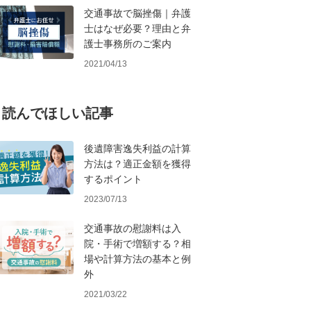
交通事故で脳挫傷｜弁護
士はなぜ必要？理由と弁
護士事務所のご案内
2021/04/13
読んでほしい記事
後遺障害逸失利益の計算
方法は？適正金額を獲得
するポイント
2023/07/13
交通事故の慰謝料は入
院・手術で増額する？相
場や計算方法の基本と例
外
2021/03/22