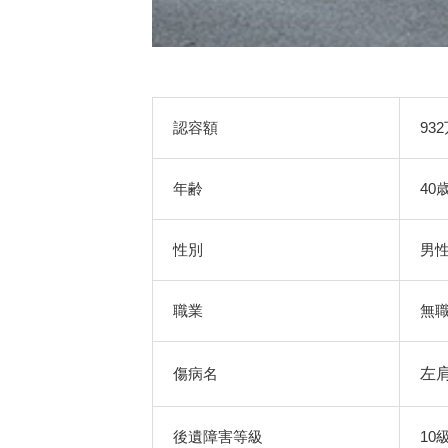
認容額
93
年齢
40
性別
男
職業
無
傷病名
左
後遺障害等級
10