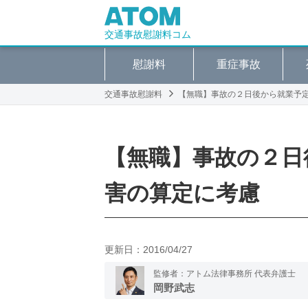
交通事故慰謝料コム
慰謝料
重症事故
交通事故慰謝料
【無職】事故の２日後から就業予
【無職】事故の２日
害の算定に考慮
更新日：
2016/04/27
監修者：アトム法律事務所 代表弁護士
岡野武志