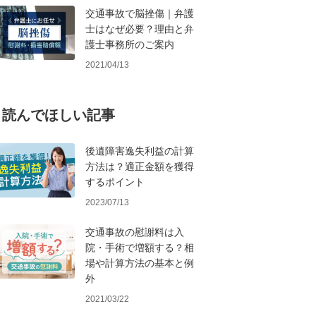
交通事故で脳挫傷｜弁護
士はなぜ必要？理由と弁
護士事務所のご案内
2021/04/13
読んでほしい記事
後遺障害逸失利益の計算
方法は？適正金額を獲得
するポイント
2023/07/13
交通事故の慰謝料は入
院・手術で増額する？相
場や計算方法の基本と例
外
2021/03/22