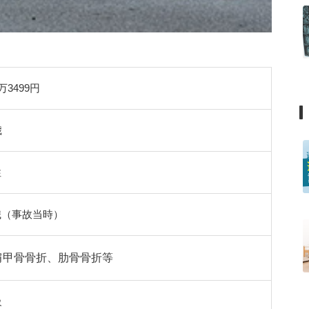
2万3499円
歳
性
職（事故当時）
肩甲骨骨折、肋骨骨折等
級