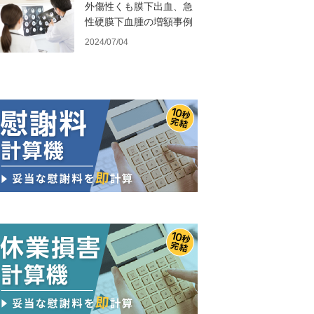
外傷性くも膜下出血、急
性硬膜下血腫の増額事例
2024/07/04