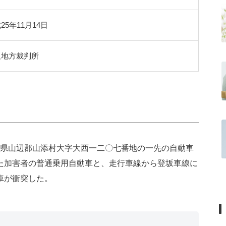
25年11月14日
阪地方裁判所
奈良県山辺郡山添村大字大西一二〇七番地の一先の自動車
た加害者の普通乗用自動車と、走行車線から登坂車線に
車が衝突した。