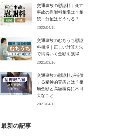
交通事故の慰謝料｜死亡
事故の慰謝料相場は？相
続・分配はどうなる？
2022/04/15
交通事故のむちうち慰謝
料相場｜正しい計算方法
で納得いく金額を獲得
2021/03/10
交通事故の慰謝料が補償
する精神的苦痛とは？相
場金額と高額獲得に不可
欠なこと
2021/04/13
最新の記事