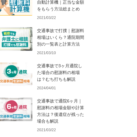
自動計算機｜正当な金額
をもらう方法総まとめ
2021/03/22
交通事故で打撲｜慰謝料
相場はいくら？通院期間
別の一覧表と計算方法
2021/03/10
交通事故で3ヶ月通院し
た場合の慰謝料の相場
は？むち打ちも解説
2024/04/01
交通事故で通院6ヶ月｜
慰謝料の相場金額や計算
方法は？後遺症が残った
場合も解説
2021/03/22