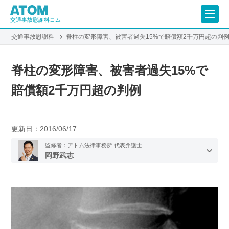
交通事故慰謝料コム
交通事故慰謝料
脊柱の変形障害、被害者過失15%で賠償額2千万円超の判
脊柱の変形障害、被害者過失15%で
賠償額2千万円超の判例
更新日：
2016/06/17
監修者：アトム法律事務所 代表弁護士
岡野武志