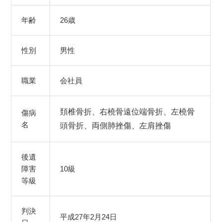
年齢
26歳
性別
男性
職業
会社員
頚椎骨折、右橈骨遠位端骨折、左橈骨
傷病
名
頭骨折、両側肺挫傷、左肩挫傷
後遺
障害
10級
等級
判決
平成27年2月24日