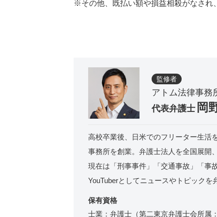
※その他、既払い額や損益相殺がなされ
監修者
アトム法律事務
岡
代表弁護士
高校卒業後、日米でのフリーター生活を
事務所を創業。弁護士法人を全国展開、
現在は「刑事事件」「交通事故」「事
YouTuberとしてニュースやトピック
保有資格
士業：弁護士（第二東京弁護士会所属：登