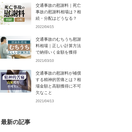
交通事故の慰謝料｜死亡
事故の慰謝料相場は？相
続・分配はどうなる？
2022/04/15
交通事故のむちうち慰謝
料相場｜正しい計算方法
で納得いく金額を獲得
2021/03/10
交通事故の慰謝料が補償
する精神的苦痛とは？相
場金額と高額獲得に不可
欠なこと
2021/04/13
最新の記事