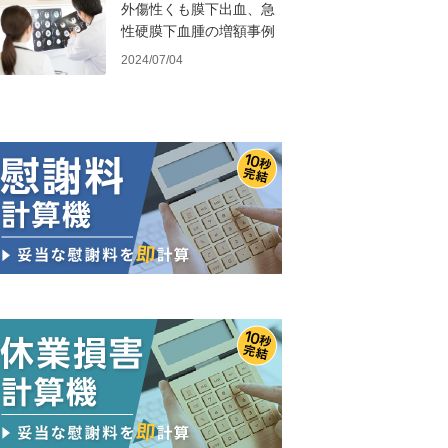
外傷性くも膜下出血、急
性硬膜下血腫の増額事例
2024/07/04