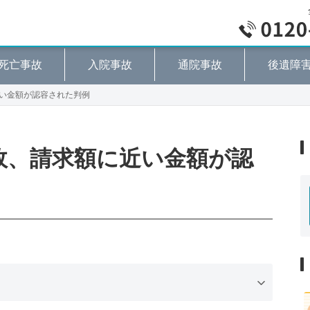
死亡事故
入院事故
通院事故
後遺障
近い金額が認容された判例
故、請求額に近い金額が認