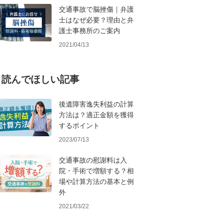
交通事故で脳挫傷｜弁護
士はなぜ必要？理由と弁
護士事務所のご案内
2021/04/13
読んでほしい記事
後遺障害逸失利益の計算
方法は？適正金額を獲得
するポイント
2023/07/13
交通事故の慰謝料は入
院・手術で増額する？相
場や計算方法の基本と例
外
2021/03/22