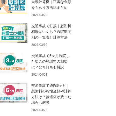
自動計算機｜正当な金額
をもらう方法総まとめ
2021/03/22
交通事故で打撲｜慰謝料
相場はいくら？通院期間
別の一覧表と計算方法
2021/03/10
交通事故で3ヶ月通院し
た場合の慰謝料の相場
は？むち打ちも解説
2024/04/01
交通事故で通院6ヶ月｜
慰謝料の相場金額や計算
方法は？後遺症が残った
場合も解説
2021/03/22