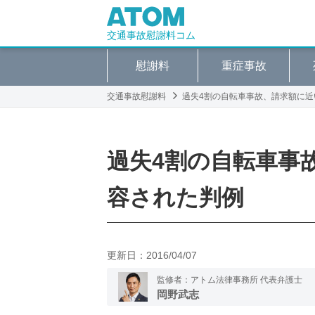
交通事故慰謝料コム
慰謝料
重症事故
交通事故慰謝料
過失4割の自転車事故、請求額に
過失4割の自転車事
容された判例
更新日：
2016/04/07
監修者：アトム法律事務所 代表弁護士
岡野武志