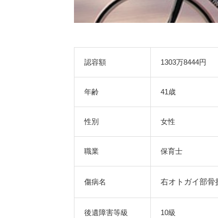
認容額
1303万8444円
年齢
41歳
性別
女性
職業
保育士
傷病名
右オトガイ部骨
後遺障害等級
10級