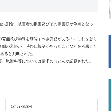
過失割合、被害者の損害及びその損害額が争点となっ
の有無及び動静を確認すべき義務があるのにこれを怠り
者側の道路が一時停止規制があったことなどを考慮した
割あると判断された。
害、慰謝料等については請求のほとんが認容された。
184万7853円