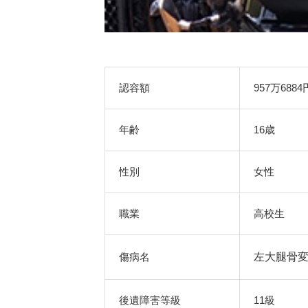
認容額
957万6884
年齢
16歳
性別
女性
職業
高校生
傷病名
左大腿骨
後遺障害等級
11級