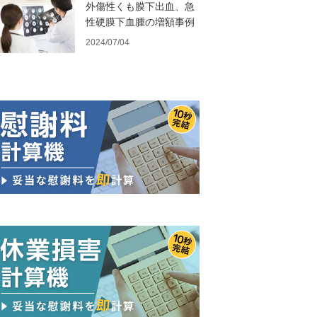
外傷性くも膜下出血、急
性硬膜下血腫の増額事例
2024/07/04