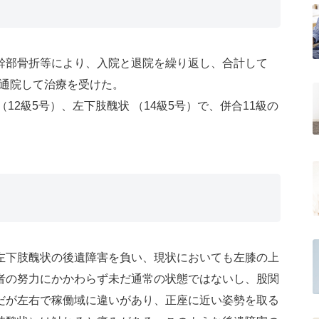
幹部骨折等により、入院と退院を繰り返し、合計して
、通院して治療を受けた。
（12級5号）、左下肢醜状 （14級5号）で、併合11級の
左下肢醜状の後遺障害を負い、現状においても左膝の上
者の努力にかかわらず未だ通常の状態ではないし、股関
だが左右で稼働域に違いがあり、正座に近い姿勢を取る