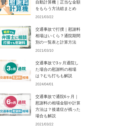
自動計算機｜正当な金額
をもらう方法総まとめ
2021/03/22
交通事故で打撲｜慰謝料
相場はいくら？通院期間
別の一覧表と計算方法
2021/03/10
交通事故で3ヶ月通院し
た場合の慰謝料の相場
は？むち打ちも解説
2024/04/01
交通事故で通院6ヶ月｜
慰謝料の相場金額や計算
方法は？後遺症が残った
場合も解説
2021/03/22