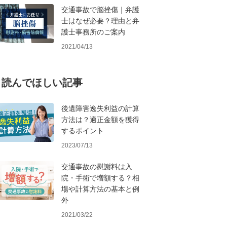
交通事故で脳挫傷｜弁護
士はなぜ必要？理由と弁
護士事務所のご案内
2021/04/13
読んでほしい記事
後遺障害逸失利益の計算
方法は？適正金額を獲得
するポイント
2023/07/13
交通事故の慰謝料は入
院・手術で増額する？相
場や計算方法の基本と例
外
2021/03/22