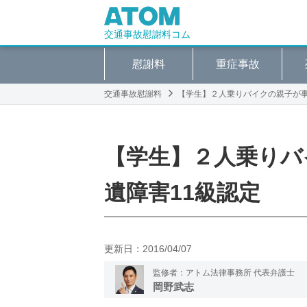
交通事故慰謝料コム
慰謝料
重症事故
交通事故慰謝料
【学生】２人乗りバイクの親子が事
【学生】２人乗りバ
遺障害11級認定
更新日：
2016/04/07
監修者：アトム法律事務所 代表弁護士
岡野武志