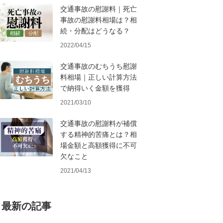
交通事故の慰謝料｜死亡
事故の慰謝料相場は？相
続・分配はどうなる？
2022/04/15
交通事故のむちうち慰謝
料相場｜正しい計算方法
で納得いく金額を獲得
2021/03/10
交通事故の慰謝料が補償
する精神的苦痛とは？相
場金額と高額獲得に不可
欠なこと
2021/04/13
最新の記事