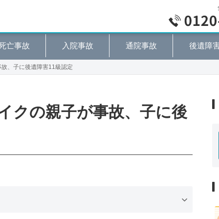
死亡事故
入院事故
通院事故
後遺障
故、子に後遺障害11級認定
イクの親子が事故、子に後