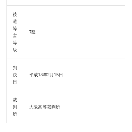
後
遺
障
7級
害
等
級
判
決
平成18年2月15日
日
裁
判
大阪高等裁判所
所