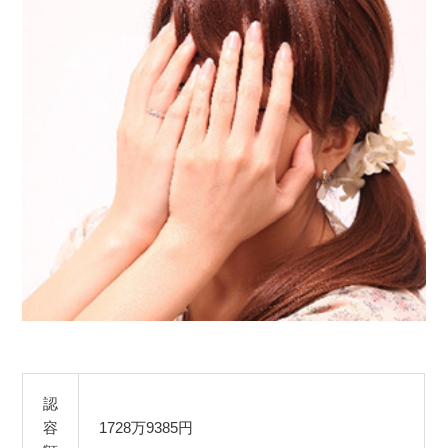
認
容
1728万9385円