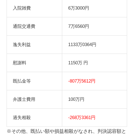
入院雑費
6万3000円
通院交通費
7万6560円
逸失利益
1133万0364円
慰謝料
1150万 円
既払金等
-807万5612円
弁護士費用
100万円
過失相殺
-268万3361円
※その他、既払い額や損益相殺がなされ、判決認容額と