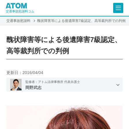
交通事故慰謝料コム
交通事故慰謝料
醜状障害等による後遺障害7級認定、高等裁判所での判例
醜状障害等による後遺障害7級認定、
高等裁判所での判例
更新日：
2016/04/04
監修者：アトム法律事務所 代表弁護士
岡野武志