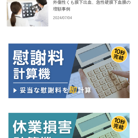
外傷性くも膜下出血、急性硬膜下血腫の
増額事例
2024/07/04