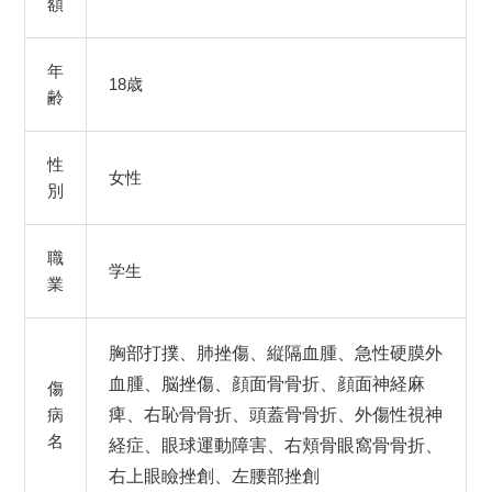
額
年
18歳
齢
性
女性
別
職
学生
業
胸部打撲、肺挫傷、縦隔血腫、急性硬膜外
血腫、脳挫傷、顔面骨骨折、顔面神経麻
傷
病
痺、右恥骨骨折、頭蓋骨骨折、外傷性視神
名
経症、眼球運動障害、右頬骨眼窩骨骨折、
右上眼瞼挫創、左腰部挫創